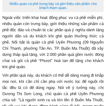
Nhiều quán cà phê trưng bày và giới thiệu sản phẩm cho
khách tham quan.
Ngoài việc triển khai hoạt động phục vụ cà phê miễn phí,
nhiều quán còn trưng bày, giới thiệu những sản phẩm cà
phê độc đáo và chuẩn bị các phần quà ý nghĩa dành tặng
người dân và du khách khi ghé quán thưởng thức cà
phê. Nổi bật là quán cà phê Uyên Phương (09 Nguyễn
Chí Thanh, phường Tân An, TP. Buôn Ma Thuột) đã xây
dựng tháp quà tặng, với 2.000 phần quà gồm nước đóng
chai và gói cà phê “Phượt” hoà tan để tặng cho khách
khi ghé quán.
Với phần quà này, du khách có thể dễ dàng mang đi khắp
mọi nơi, khi cần chỉ cần pha với nước lọc để nguội rồi
lắc đều là có để dùng ngay. Nói về ý tưởng này, chị
Dương Thị Sơn Long, chủ quán cà phê Uyên Phương
chia sẻ: "Là người sinh ra và lớn lên ở Buôn Ma Thuột,