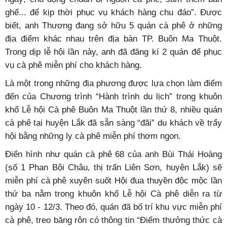
ghế... để kịp thời phục vụ khách hàng chu đáo”. Được
biết, anh Thương đang sở hữu 5 quán cà phê ở những
địa điểm khác nhau trên địa bàn TP. Buôn Ma Thuột.
Trong dịp lễ hội lần này, anh đã đăng kí 2 quán để phục
vụ cà phê miễn phí cho khách hàng.
Là một trong những địa phương được lựa chọn làm điểm
đến của Chương trình “Hành trình du lịch” trong khuôn
khổ Lễ hội Cà phê Buôn Ma Thuột lần thứ 8, nhiều quán
cà phê tại huyện Lắk đã sẵn sàng “đãi” du khách về trẩy
hội bằng những ly cà phê miễn phí thơm ngon.
Điển hình như quán cà phê 68 của anh Bùi Thái Hoàng
(số 1 Phan Bội Châu, thị trấn Liên Sơn, huyện Lắk) sẽ
miễn phí cà phê xuyên suốt Hội đua thuyền độc mộc lần
thứ ba nằm trong khuôn khổ Lễ hội Cà phê diễn ra từ
ngày 10 - 12/3. Theo đó, quán đã bố trí khu vực miễn phí
cà phê, treo băng rôn có thông tin “Điểm thưởng thức cà