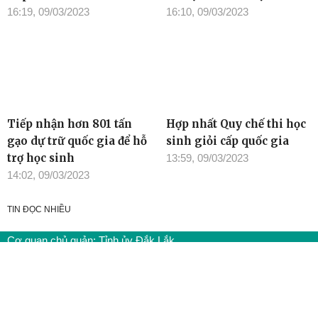
16:19, 09/03/2023
16:10, 09/03/2023
Tiếp nhận hơn 801 tấn
Hợp nhất Quy chế thi học
gạo dự trữ quốc gia để hỗ
sinh giỏi cấp quốc gia
trợ học sinh
13:59, 09/03/2023
14:02, 09/03/2023
TIN ĐỌC NHIỀU
Cơ quan chủ quản: Tỉnh ủy Đắk Lắk
Giấy phép xuất bản số 31/GP-BTTTT ngày 21/01/2022 của Bộ
TT-TT
Giám đốc: Đào Phạm Hoàng Quyên
Tòa soạn: 23 Lê Duẩn, Phường Buôn Ma Thuột, tỉnh Đắk Lắk