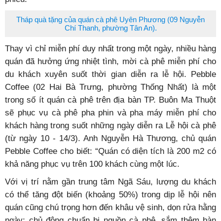
Tháp quà tặng của quán cà phê Uyên Phương (09 Nguyễn
Chí Thanh, phường Tân An).
Thay vì chỉ miễn phí duy nhất trong một ngày, nhiều hàng
quán đã hưởng ứng nhiệt tình, mời cà phê miễn phí cho
du khách xuyên suốt thời gian diễn ra lễ hội. Pebble
Coffee (02 Hai Bà Trưng, phường Thống Nhất) là một
trong số ít quán cà phê trên địa bàn TP. Buôn Ma Thuột
sẽ phục vụ cà phê pha phin và pha máy miễn phí cho
khách hàng trong suốt những ngày diễn ra Lễ hội cà phê
(từ ngày 10 - 14/3). Anh Nguyễn Hà Thương, chủ quán
Pebble Coffee cho biết: “Quán có diện tích là 200 m
2
có
khả năng phục vụ trên 100 khách cùng một lúc.
Với vị trí nằm gần trung tâm Ngã Sáu, lượng du khách
có thể tăng đột biến (khoảng 50%) trong dịp lễ hội nên
quán cũng chú trọng hơn đến khâu vệ sinh, dọn rửa hằng
ngày; chủ động chuẩn bị nguồn cà phê, sắm thêm bàn