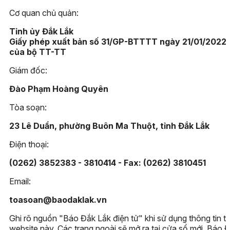
Cơ quan chủ quản:
Tỉnh ủy Đắk Lắk
Giấy phép xuất bản số 31/GP-BTTTT ngày 21/01/2022
của bộ TT-TT
Giám đốc:
Đào Phạm Hoàng Quyên
Tòa soạn:
23 Lê Duẩn, phường Buôn Ma Thuột, tỉnh Đắk Lắk
Điện thoại:
(0262) 3852383 - 3810414 - Fax: (0262) 3810451
Email:
toasoan@baodaklak.vn
Ghi rõ nguồn "Báo Đắk Lắk điện tử" khi sử dụng thông tin t
website này. Các trang ngoài sẽ mở ra tại cửa sổ mới. Báo 