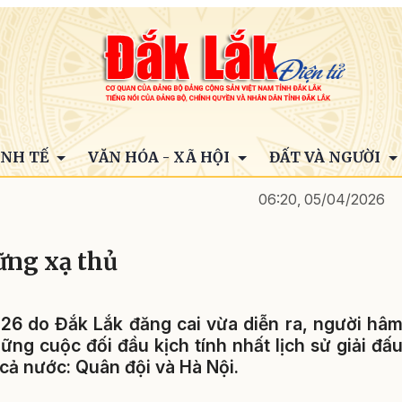
INH TẾ
VĂN HÓA - XÃ HỘI
ĐẤT VÀ NGƯỜI
06:20, 05/04/2026
ững xạ thủ
2026 do Đắk Lắk đăng cai vừa diễn ra, người hâ
ng cuộc đối đầu kịch tính nhất lịch sử giải đấ
 cả nước: Quân đội và Hà Nội.