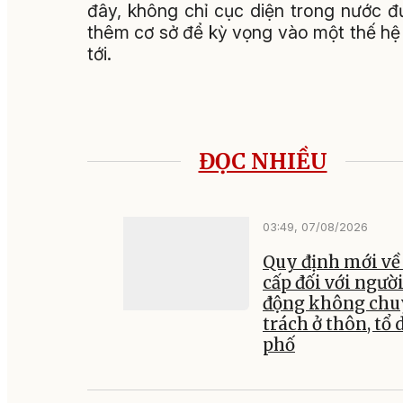
đây, không chỉ cục diện trong nước đ
thêm cơ sở để kỳ vọng vào một thế hệ
tới.
ĐỌC NHIỀU
03:49, 07/08/2026
Quy định mới về
cấp đối với ngườ
động không ch
trách ở thôn, tổ 
phố