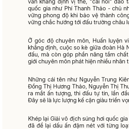
vẫn khẳng định vị thế, "cái nôi" đào 
quốc gia như Phí Thanh Thảo - chủ n
vững phong độ khi bảo vệ thành công
vững chắc hướng tới đấu trường châu 
Ở góc độ chuyên môn, Huấn luyện v
khẳng định, cuộc so kè giữa đoàn Hà N
đấu, mà còn góp phần nâng tầm chất
giới chuyên môn phát hiện nhiều nhân t
Những cái tên như Nguyễn Trung Kiê
Đồng Thị Hương Thảo, Nguyễn Thị Thu
ra mắt ấn tượng, thi đấu tự tin, lần đ
Đây sẽ là lực lượng kế cận giàu triển vọ
Khép lại Giải vô địch súng hơi quốc g
đã để lại dấu ấn đậm nét với từng lo