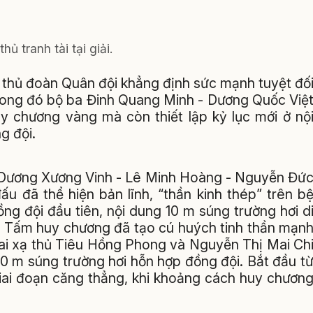
hủ tranh tài tại giải.
ạ thủ đoàn Quân đội khẳng định sức mạnh tuyệt đố
Trong đó bộ ba Đinh Quang Minh - Dương Quốc Việ
y chương vàng mà còn thiết lập kỷ lục mới ở nộ
g đội.
hủ Dương Xương Vinh - Lê Minh Hoàng - Nguyễn Đứ
u đã thể hiện bản lĩnh, “thần kinh thép” trên b
g đội đầu tiên, nội dung 10 m súng trường hơi d
à. Tấm huy chương đã tạo cú huých tinh thần mạn
hai xạ thủ Tiêu Hồng Phong và Nguyễn Thị Mai Ch
 10 m súng trường hơi hỗn hợp đồng đội. Bắt đầu t
giai đoạn căng thẳng, khi khoảng cách huy chươn