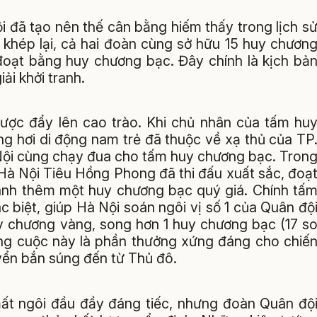
i đã tạo nên thế cân bằng hiếm thấy trong lịch s
g khép lại, cả hai đoàn cùng sở hữu 15 huy chươn
đoạt bằng huy chương bạc. Đây chính là kịch bả
iải khởi tranh.
 được đẩy lên cao trào. Khi chủ nhân của tấm hu
g hơi di động nam trẻ đã thuộc về xạ thủ của TP
 Nội cùng chạy đua cho tấm huy chương bạc. Tron
 Hà Nội Tiêu Hồng Phong đã thi đấu xuất sắc, đoạ
iành thêm một huy chương bạc quý giá. Chính tấ
 biệt, giúp Hà Nội soán ngôi vị số 1 của Quân độ
uy chương vàng, song hơn 1 huy chương bạc (17 s
ung cuộc này là phần thưởng xứng đáng cho chiế
uyển bắn súng đến từ Thủ đô.
mất ngôi đầu đầy đáng tiếc, nhưng đoàn Quân độ