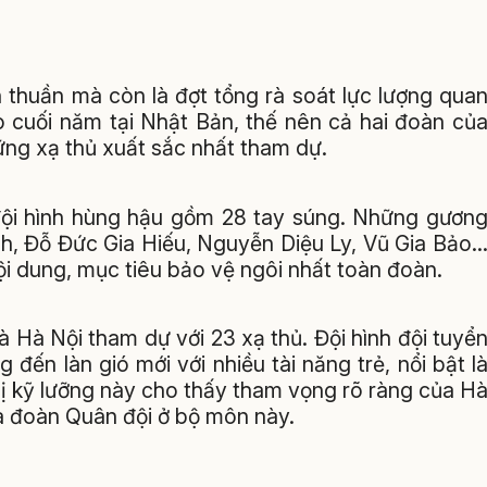
n thuần mà còn là đợt tổng rà soát lực lượng qua
o cuối năm tại Nhật Bản, thế nên cả hai đoàn củ
ng xạ thủ xuất sắc nhất tham dự.
 đội hình hùng hậu gồm 28 tay súng. Những gươn
h, Đỗ Đức Gia Hiếu, Nguyễn Diệu Ly, Vũ Gia Bảo..
i dung, mục tiêu bảo vệ ngôi nhất toàn đoàn.
à Hà Nội tham dự với 23 xạ thủ. Đội hình đội tuyể
ến làn gió mới với nhiều tài năng trẻ, nổi bật l
ị kỹ lưỡng này cho thấy tham vọng rõ ràng của H
của đoàn Quân đội ở bộ môn này.