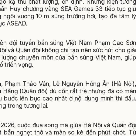
tạo xạ thủ chất lượng, ổn định. Những kiện tướn
hân Huy chương vàng SEA Games 33 tiếp tục gi
 ngôi vương 10 m súng trường hơi, tạo đà tâm l
lục ASEAD.
iên đội tuyển bắn súng Việt Nam Phạm Cao Sơ
ội và Quân đội không chỉ tạo nên sức hút cho giả
 lượng chuyên môn của bắn súng Việt Nam, giú
ố triển vọng.
n, Phạm Thảo Vân, Lê Nguyễn Hồng Ân (Hà Nội)
 Hằng (Quân đội) dù còn rất trẻ nhưng đã có mà
ầu bước lên bục cao nhất ở nội dung mình thi đấu
ng trong tương lai.
ia 2026, cuộc đua song mã giữa Hà Nội và Quân độ
ạt bắn nghẹt thở và màn so kè đến phút chót. T