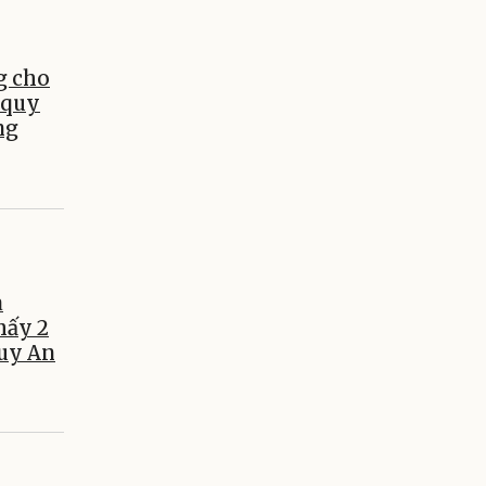
g cho
 quy
ng
a
hấy 2
Tuy An