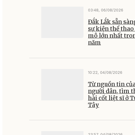
03:48, 06/08/2026
Đắk Lắk sẵn sàn
sự kiện thể thao
mô lớn nhất tro
năm
10:22, 04/08/2026
Từ nguồn tin củ
người dân, tìm t
hài cốt liệt sĩ ở 
Tây
23:57, 04/08/2026