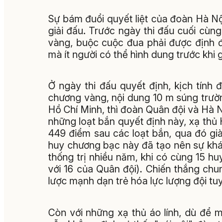
Sự bám đuổi quyết liệt của đoàn Hà Nộ
giải đấu. Trước ngày thi đấu cuối cùn
vàng, buộc cuộc đua phải được định 
mà ít người có thể hình dung trước khi g
Ở ngày thi đấu quyết định, kịch tính
chương vàng, nội dung 10 m súng trườn
Hồ Chí Minh, thì đoàn Quân đội và Hà
những loạt bắn quyết định này, xạ thủ
449 điểm sau các loạt bắn, qua đó g
huy chương bạc này đã tạo nên sự khác
thống trị nhiều năm, khi có cùng 15 h
với 16 của Quân đội). Chiến thắng ch
lược mạnh dạn trẻ hóa lực lượng đội t
Còn với những xạ thủ áo lính, dù để 