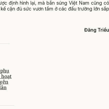
ược định hình lại, mà bắn súng Việt Nam cũng c
 kế cận đủ sức vươn tầm ở các đấu trường lớn sắ
Đăng Triề
 phụ
i hoạt
uyên
dân