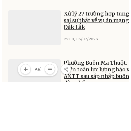
Xử lý 27 trường hợp tung 
sai sự thật về vụ án mạng 
Đắk Lắk
22:00, 05/07/2026
Phường Buôn Ma Thuột:
Kiện toàn lực lượng bảo v
ANTT sau sáp nhập buôn,
dân phố
21:58, 05/07/2026