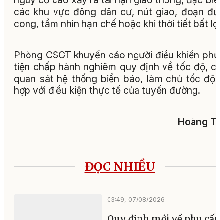
nguy cơ cao xảy ra tai nạn giao thông, đặc biệt
các khu vực đông dân cư, nút giao, đoạn đ
cong, tầm nhìn hạn chế hoặc khi thời tiết bất lợi
Phòng CSGT khuyến cáo người điều khiển ph
tiện chấp hành nghiêm quy định về tốc độ, c
quan sát hệ thống biển báo, làm chủ tốc độ
hợp với điều kiện thực tế của tuyến đường.
Hoàng Tu
ĐỌC NHIỀU
03:49, 07/08/2026
Quy định mới về phụ cấp