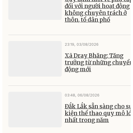
đối với người hoạt động
không chuyên trách ở
thôn, tổ dân phố
23:19, 03/08/2026
Xã Dray Bhăng: Tăng
trưởng từ những chuyể
động mới
03:48, 06/08/2026
Đắk Lắk sẵn sàng cho sự
kiện thể thao quy mô lớ
nhất trong năm