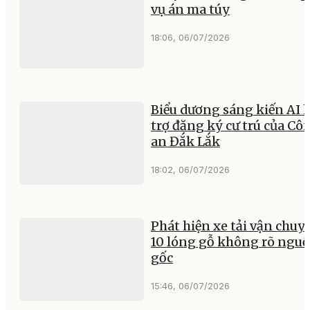
vụ án ma túy
18:06, 06/07/2026
Biểu dương sáng kiến AI 
trợ đăng ký cư trú của Cô
an Đắk Lắk
18:02, 06/07/2026
Phát hiện xe tải vận chuy
10 lóng gỗ không rõ ngu
gốc
15:46, 06/07/2026