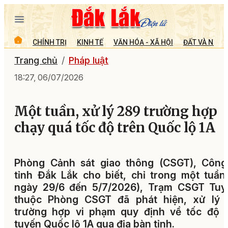
CHÍNH TRỊ
KINH TẾ
VĂN HÓA - XÃ HỘI
ĐẤT VÀ NGƯỜ
Trang chủ
Pháp luật
18:27, 06/07/2026
Một tuần, xử lý 289 trường hợp
chạy quá tốc độ trên Quốc lộ 1A
Phòng Cảnh sát giao thông (CSGT), Công
tỉnh Đắk Lắk cho biết, chỉ trong một tuần
ngày 29/6 đến 5/7/2026), Trạm CSGT Tuy
thuộc Phòng CSGT đã phát hiện, xử lý 
trường hợp vi phạm quy định về tốc độ t
tuyến Quốc lộ 1A qua địa bàn tỉnh.