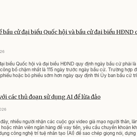
ề bầu cử đại biểu Quốc hội và bầu cử đại biểu HĐND 
026
ại biểu Quốc hội và đại biểu HĐND quy định ngày bầu cử phải l
công bố chậm nhất là 115 ngày trước ngày bầu cử. Trường hợp đ
phiếu hoặc bỏ phiếu sớm hơn ngày quy định thì Ủy ban bầu cử tr
ia xem xét, quyết định.
với các thủ đoạn sử dụng AI để lừa đảo
2026
 đây, nhiều người nhận các cuộc gọi video giả mạo người thân, lã
 hoặc nhân viên ngân hàng để vay tiền, yêu cầu chuyển khoản k
dụng công nghệ trí tuệ nhân tạo (AI) để sao chép giọng nói, dựng