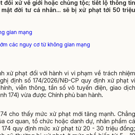
 đối xử về giới hoặc chủng tộc; tiết lộ thông ti
ật đời tư cá nhân... sẽ bị xử phạt tới 50 triệ
ông gian mạng
 sớm các nguy cơ từ không gian mạng
h xử phạt đối với hành vi vi phạm về trách nhiệ
ghị định số 174/2026/NĐ-CP quy định xử phạt v
ính, viễn thông, tần số vô tuyến điện, giao dịc
định 174) vừa được Chính phủ ban hành.
h 174 cho thấy mức xử phạt mới tăng mạnh. Chẳn
 của cơ quan, tổ chức hoặc danh dự, nhân phẩm c
 174 quy định mức xử phạt từ 20 - 30 triệu đồng