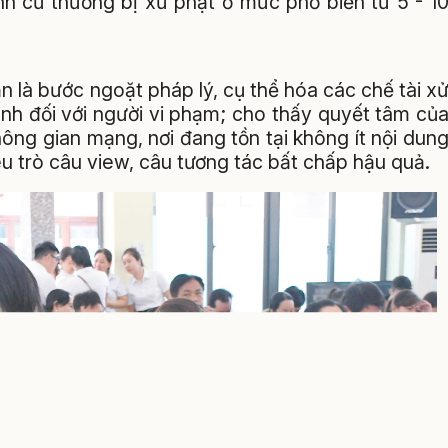
nh cũ thường bị xử phạt ở mức phổ biến từ 5 - 1
 là bước ngoặt pháp lý, cụ thể hóa các chế tài x
ỉnh đối với người vi phạm; cho thấy quyết tâm củ
ông gian mạng, nơi đang tồn tại không ít nội dun
hiêu trò câu view, câu tương tác bất chấp hậu quả.