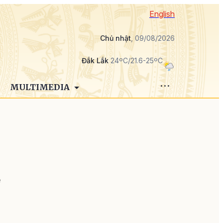
English
Chủ nhật
, 09/08/2026
Đắk Lắk
24ºC/21.6-25ºC
MULTIMEDIA
ẻ
-
;
n