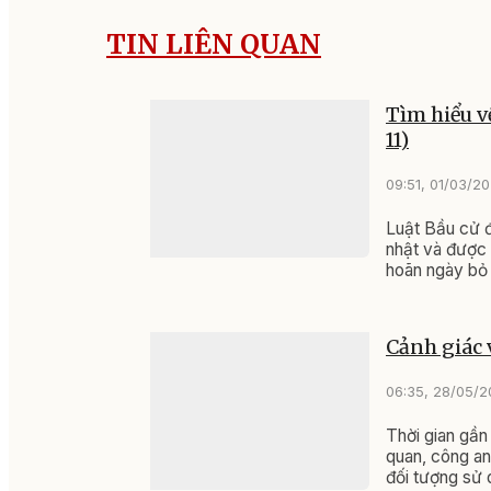
TIN LIÊN QUAN
Tìm hiểu v
11)
09:51, 01/03/2
Luật Bầu cử đ
nhật và được 
hoãn ngày bỏ 
bầu cử quốc g
Cảnh giác 
06:35, 28/05/
Thời gian gần
quan, công an
đối tượng sử 