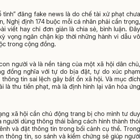
ố tình” đăng fake news là do chế tài xử phạt chư
n, Nghị định 174 buộc mỗi cá nhân phải cẩn trọng
i viết hay chỉ đơn giản là chia sẻ, bình luận. Đâ
 kỳ vọng ngăn chặn kịp thời những hành vi dẫu v
độc trong cộng đồng.
con người và là nền tảng của một xã hội dân chủ
ng đồng nghĩa với tự do bịa đặt, tự do xúc phạ
thông tin sai lệch gây bất ổn xã hội. Và mục đíc
 là thu tiền phạt, mà là định hình lại văn hóa ứn
mạng xã hội cần chủ động trang bị cho mình tư du
à người dùng thông thái bằng cách hình thành thó
ênh và đặt thông tin trong bối cảnh cụ thể. Tron
n thông tin, so sánh và kiểm chứng sẽ giúp ngườ