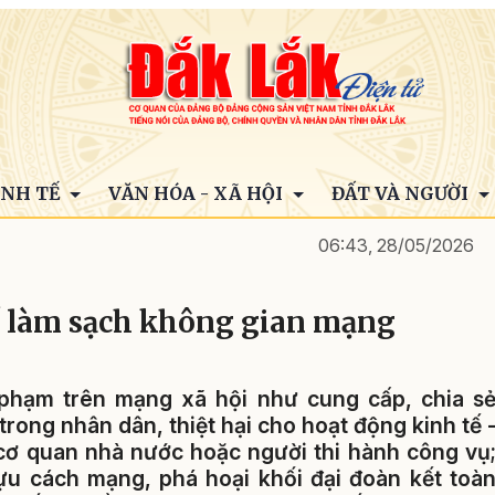
INH TẾ
VĂN HÓA - XÃ HỘI
ĐẤT VÀ NGƯỜI
06:43, 28/05/2026
 làm sạch không gian mạng
 phạm trên mạng xã hội như cung cấp, chia s
trong nhân dân, thiệt hại cho hoạt động kinh tế 
cơ quan nhà nước hoặc người thi hành công vụ
ựu cách mạng, phá hoại khối đại đoàn kết toà