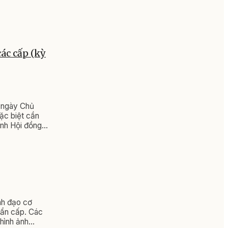
các cấp (kỳ
à ngày Chủ
ặc biệt cần
ình Hội đồng
nh đạo cơ
hẩn cấp. Các
 hình ảnh