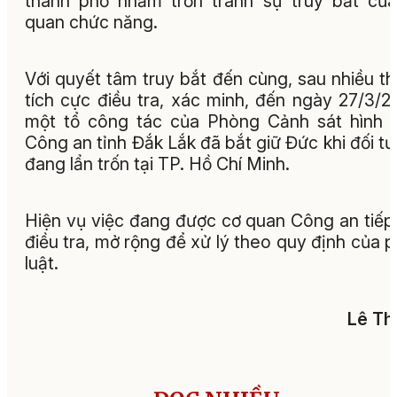
thành phố nhằm trốn tránh sự truy bắt củ
quan chức năng.
Với quyết tâm truy bắt đến cùng, sau nhiều t
tích cực điều tra, xác minh, đến ngày 27/3/2
một tổ công tác của Phòng Cảnh sát hình 
Công an tỉnh Đắk Lắk đã bắt giữ Đức khi đối t
đang lẩn trốn tại TP. Hồ Chí Minh.
Hiện vụ việc đang được cơ quan Công an tiếp
điều tra, mở rộng để xử lý theo quy định của 
luật.
Lê Th