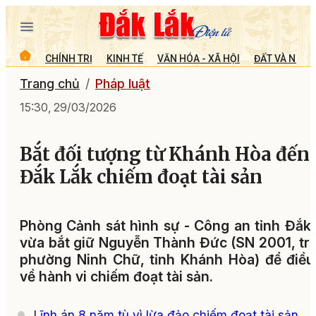
CHÍNH TRỊ
KINH TẾ
VĂN HÓA - XÃ HỘI
ĐẤT VÀ NGƯỜ
Trang chủ
Pháp luật
15:30, 29/03/2026
Bắt đối tượng từ Khánh Hòa đến
Đắk Lắk chiếm đoạt tài sản
Phòng Cảnh sát hình sự - Công an tỉnh Đắk
vừa bắt giữ Nguyễn Thành Đức (SN 2001, trú
phường Ninh Chữ, tỉnh Khánh Hòa) để điều
về hành vi chiếm đoạt tài sản.
Lĩnh án 8 năm tù vì lừa đảo chiếm đoạt tài sản