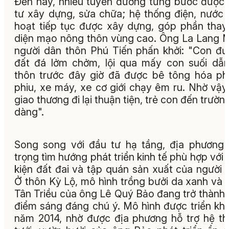
Đến nay, nhiều tuyến đường từng bước được
tư xây dựng, sửa chữa; hệ thống điện, nước 
hoạt tiếp tục được xây dựng, góp phần thay
diện mạo nông thôn vùng cao. Ông La Lang 
người dân thôn Phú Tiến phấn khởi: "Con đ
đất đá lởm chởm, lội qua mấy con suối dẫ
thôn trước đây giờ đã được bê tông hóa p
phiu, xe máy, xe cơ giới chạy êm ru. Nhờ vậ
giao thương đi lại thuận tiện, trẻ con đến trườn
dàng".
Song song với đầu tư hạ tầng, địa phương
trọng tìm hướng phát triển kinh tế phù hợp với 
kiện đất đai và tập quán sản xuất của người 
Ở thôn Kỳ Lộ, mô hình trồng bưởi da xanh và 
Tân Triều của ông Lê Quý Bảo đang trở thành
điểm sáng đáng chú ý. Mô hình được triển kha
năm 2014, nhờ được địa phương hỗ trợ hệ t