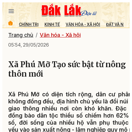
CHÍNH TRỊ
KINH TẾ
VĂN HÓA - XÃ HỘI
ĐẤT VÀ NGƯỜ
Trang chủ
Văn hóa - Xã hội
05:54, 29/05/2026
Xã Phú Mỡ Tạo sức bật từ nông
thôn mới
Xã Phú Mỡ có diện tích rộng, dân cư phâ
không đồng đều, địa hình chủ yếu là đồi núi 
giao thông nhiều nơi còn khó khăn. Đặc b
đồng bào dân tộc thiểu số chiếm hơn 62%
số, đời sống của nhiều hộ vẫn phụ thuộc
yếu vào sản xuất nông - lâm nghiệp quy mô 