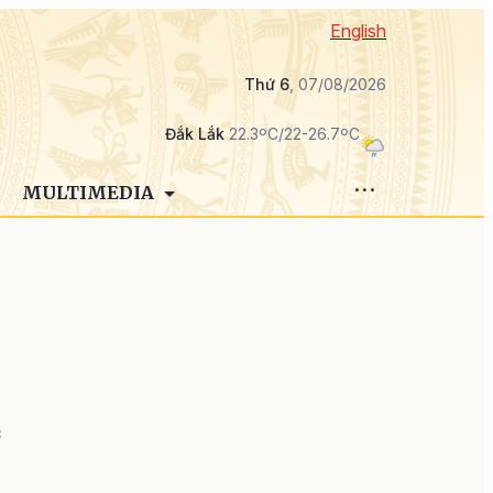
English
Thứ 6
, 07/08/2026
Đắk Lắk
22.3ºC/22-26.7ºC
MULTIMEDIA
c
a
n