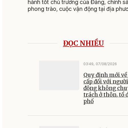
hành tốt chủ trương của Đảng, chính s
phong trào, cuộc vận động tại địa phư
ĐỌC NHIỀU
03:49, 07/08/2026
Quy định mới về
cấp đối với ngườ
động không ch
trách ở thôn, tổ 
phố