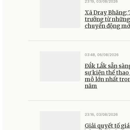
23:19, 03/08/2026
Xã Dray Bhăng:
trưởng từ những
chuyển động mớ
03:48, 06/08/2026
Đắk Lắk sẵn sàn
sự kiện thể thao
mô lớn nhất tro
năm
23:16, 03/08/2026
Giải quyết tố giá