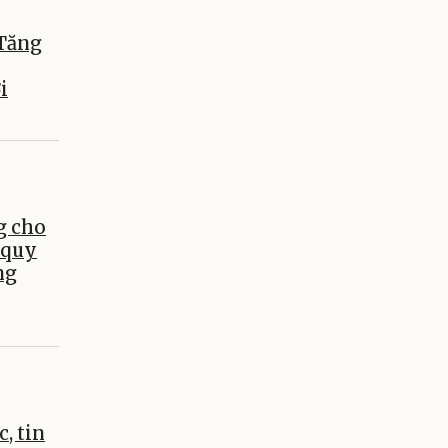
 Tăng
i
g cho
 quy
ng
c, tin