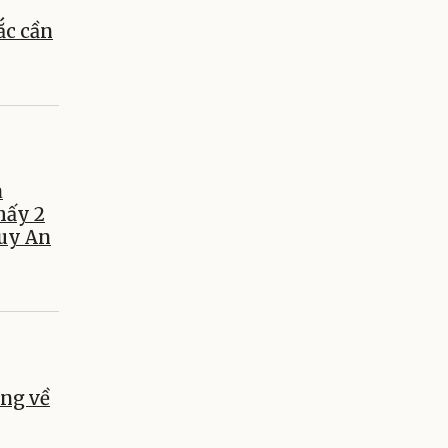
c cần
a
hấy 2
Tuy An
ng về