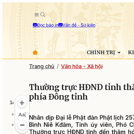
Đọc báo in
Vấn đề - Sự kiện
CHÍNH TRỊ
K
Trang chủ
Văn hóa - Xã hội
Thường trực HĐND tỉnh thăm
phía Đông tỉnh
Nhân dịp Đại lễ Phật đản Phật lịch 2
Bình Niê Kđăm, Tỉnh ủy viên, Phó 
Thường trực HĐND tỉnh đến thăm hỏi