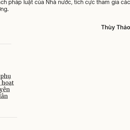
ách pháp luật của Nhà nước, tích cực tham gia cá
ơng.
Thùy Thả
 phụ
i hoạt
uyên
dân