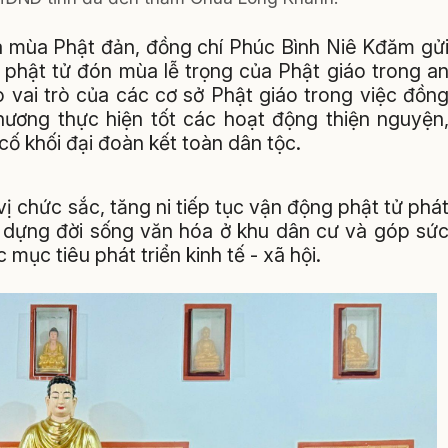
a mùa Phật đản, đồng chí Phúc Bình Niê Kđăm gử
, phật tử đón mùa lễ trọng của Phật giáo trong a
o vai trò của các cơ sở Phật giáo trong việc đồn
hương thực hiện tốt các hoạt động thiện nguyện
ố khối đại đoàn kết toàn dân tộc.
ị chức sắc, tăng ni tiếp tục vận động phật tử phá
y dựng đời sống văn hóa ở khu dân cư và góp sứ
mục tiêu phát triển kinh tế - xã hội.