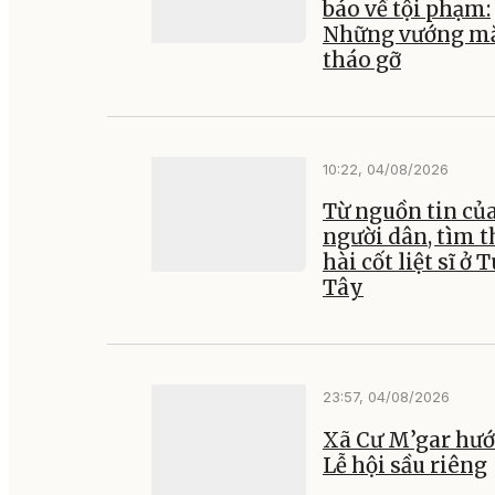
báo về tội phạm:
Những vướng mắ
tháo gỡ
10:22, 04/08/2026
Từ nguồn tin củ
người dân, tìm t
hài cốt liệt sĩ ở 
Tây
23:57, 04/08/2026
Xã Cư M’gar hướ
Lễ hội sầu riêng