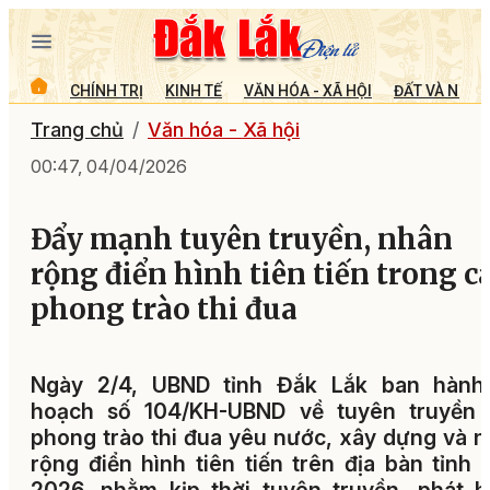
CHÍNH TRỊ
KINH TẾ
VĂN HÓA - XÃ HỘI
ĐẤT VÀ NGƯỜ
Trang chủ
Văn hóa - Xã hội
00:47, 04/04/2026
Đẩy mạnh tuyên truyền, nhân
rộng điển hình tiên tiến trong c
phong trào thi đua
Ngày 2/4, UBND tỉnh Đắk Lắk ban hành
hoạch số 104/KH-UBND về tuyên truyền 
phong trào thi đua yêu nước, xây dựng và 
rộng điển hình tiên tiến trên địa bàn tỉnh