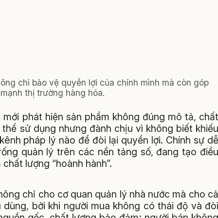
hông chỉ bảo vệ quyền lợi của chính mình mà còn góp
 mạnh thị trường hàng hóa.
g mới phát hiện sản phẩm không đúng mô tả, chấ
thể sử dụng nhưng đành chịu vì không biết khiế
 kênh pháp lý nào để đòi lại quyền lợi. Chính sự d
rống quản lý trên các nền tảng số, đang tạo điề
 chất lượng “hoành hành”.
không chỉ cho cơ quan quản lý nhà nước mà cho c
 dùng, bởi khi người mua không có thái độ và đò
nguồn gốc, chất lượng bảo đảm; người bán khôn