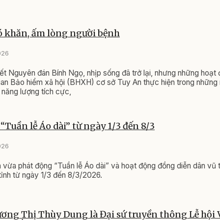
ó khăn, ấm lòng người bệnh
026
ết Nguyên đán Bính Ngọ, nhịp sống đã trở lại, nhưng những hoạt
uan Bảo hiểm xã hội (BHXH) cơ sở Tuy An thực hiện trong những
a năng lượng tích cực,
“Tuần lễ Áo dài” từ ngày 1/3 đến 8/3
026
 vừa phát động “Tuần lễ Áo dài” và hoạt động đồng diễn dân vũ t
tỉnh từ ngày 1/3 đến 8/3/2026.
ơng Thị Thùy Dung là Đại sứ truyền thông Lễ hội