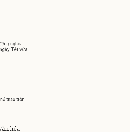
 động nghĩa
 ngày Tết vừa
hể thao trên
 Văn hóa