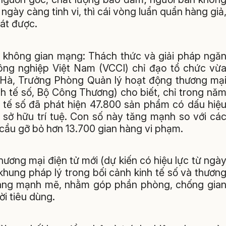
 ngày càng tinh vi, thì cái vòng luẩn quẩn hàng giả
át được.
ên không gian mạng: Thách thức và giải pháp ngă
ng nghiệp Việt Nam (VCCI) chỉ đạo tổ chức vừ
hị Hà, Trưởng Phòng Quản lý hoạt động thương mạ
nh tế số, Bộ Công Thương) cho biết, chỉ trong nă
 tế số đã phát hiện 47.800 sản phẩm có dấu hiệ
sở hữu trí tuệ. Con số này tăng mạnh so với cá
cầu gỡ bỏ hơn 13.700 gian hàng vi phạm.
hương mại điện tử mới (dự kiến có hiệu lực từ ngà
khung pháp lý trong bối cảnh kinh tế số và thươn
 càng mạnh mẽ, nhằm góp phần phòng, chống gia
ời tiêu dùng.