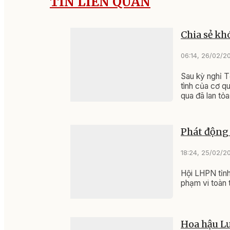
TIN LIÊN QUAN
Chia sẻ kh
06:14, 26/02/2
Sau kỳ nghỉ T
tình của cơ q
qua đã lan tỏ
Phát động 
18:24, 25/02/2
Hội LHPN tỉnh
phạm vi toàn 
Hoa hậu Lư