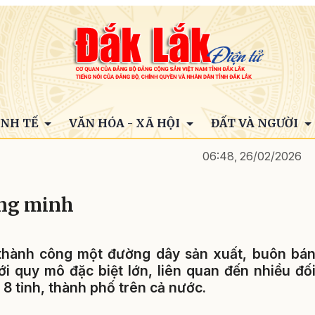
INH TẾ
VĂN HÓA - XÃ HỘI
ĐẤT VÀ NGƯỜI
06:48, 26/02/2026
ông minh
 thành công một đường dây sản xuất, buôn bá
với quy mô đặc biệt lớn, liên quan đến nhiều đố
 8 tỉnh, thành phố trên cả nước.