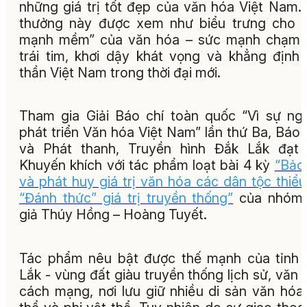
những giá trị tốt đẹp của văn hóa Việt Nam. 
thưởng này được xem như biểu trưng cho 
mạnh mềm” của văn hóa – sức mạnh chạm 
trái tim, khơi dậy khát vọng và khẳng định 
thần Việt Nam trong thời đại mới.
Tham gia Giải Báo chí toàn quốc “Vì sự ng
phát triển Văn hóa Việt Nam” lần thứ Ba, Báo
và Phát thanh, Truyền hình Đắk Lắk đạt 
Khuyến khích với tác phẩm loạt bài 4 kỳ
“Bảo
và phát huy giá trị văn hóa các dân tộc thiểu
“Đánh thức” giá trị truyền thống”
của nhóm 
giả Thúy Hồng – Hoàng Tuyết.
Tác phẩm nêu bật được thế mạnh của tỉnh
Lắk - vùng đất giàu truyền thống lịch sử, văn 
cách mạng, nơi lưu giữ nhiều di sản văn hóa