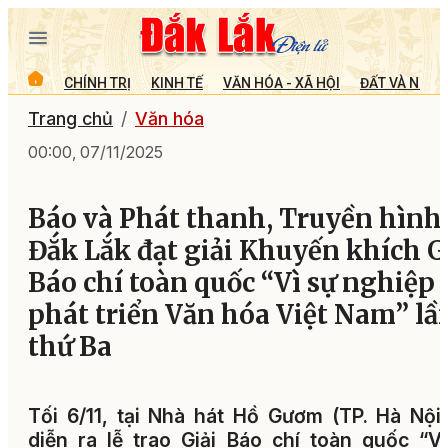
CHÍNH TRỊ
KINH TẾ
VĂN HÓA - XÃ HỘI
ĐẤT VÀ NGƯỜ
Trang chủ
Văn hóa
00:00, 07/11/2025
Báo và Phát thanh, Truyền hình
Đắk Lắk đạt giải Khuyến khích G
Báo chí toàn quốc “Vì sự nghiệp
phát triển Văn hóa Việt Nam” lầ
thứ Ba
Tối 6/11, tại Nhà hát Hồ Gươm (TP. Hà Nội
diễn ra lễ trao Giải Báo chí toàn quốc “V