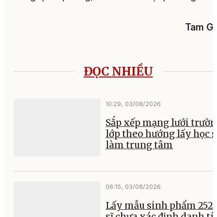
Tam Gi
ĐỌC NHIỀU
10:29, 03/08/2026
Sắp xếp mạng lưới trườ
lớp theo hướng lấy học 
làm trung tâm
06:15, 03/08/2026
Lấy mẫu sinh phẩm 252 l
sĩ chưa xác định danh tí