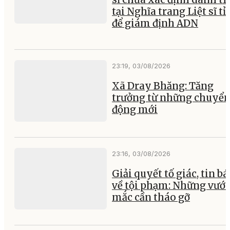
tại Nghĩa trang Liệt sĩ t
để giám định ADN
23:19, 03/08/2026
Xã Dray Bhăng: Tăng
trưởng từ những chuyể
động mới
23:16, 03/08/2026
Giải quyết tố giác, tin b
về tội phạm: Những vướ
mắc cần tháo gỡ