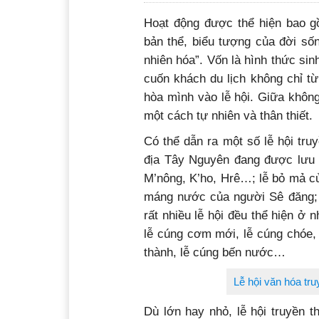
Hoạt động được thể hiện bao g
bản thể, biểu tượng của đời số
nhiên hóa”. Vốn là hình thức sin
cuốn khách du lịch không chỉ t
hòa mình vào lễ hội. Giữa khôn
một cách tự nhiên và thân thiết.
Có thể dẫn ra một số lễ hội tru
địa Tây Nguyên đang được lưu g
M’nông, K’ho, Hrê…; lễ bỏ mả củ
máng nước của người Sê đăng;
rất nhiều lễ hội đều thể hiện ở
lễ cúng cơm mới, lễ cúng chóe, 
thành, lễ cúng bến nước…
Lễ hội văn hóa tr
Dù lớn hay nhỏ, lễ hội truyền 