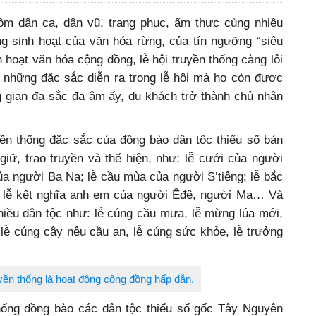
ồm dân ca, dân vũ, trang phục, ẩm thực cùng nhiều
ng sinh hoạt của văn hóa rừng, của tín ngưỡng “siêu
h hoạt văn hóa cộng đồng, lễ hội truyền thống càng lôi
ừ những đặc sắc diễn ra trong lễ hội mà họ còn được
g gian đa sắc đa âm ấy, du khách trở thành chủ nhân
yền thống đặc sắc của đồng bào dân tộc thiểu số bản
iữ, trao truyền và thể hiện, như: lễ cưới của người
a người Ba Na; lễ cầu mùa của người S’tiêng; lễ bắc
 lễ kết nghĩa anh em của người Êđê, người Mạ… Và
 nhiều dân tộc như: lễ cúng cầu mưa, lễ mừng lúa mới,
lễ cúng cây nêu cầu an, lễ cúng sức khỏe, lễ trưởng
uyền thống là hoạt động cộng đồng hấp dẫn.
thống đồng bào các dân tộc thiểu số gốc Tây Nguyên