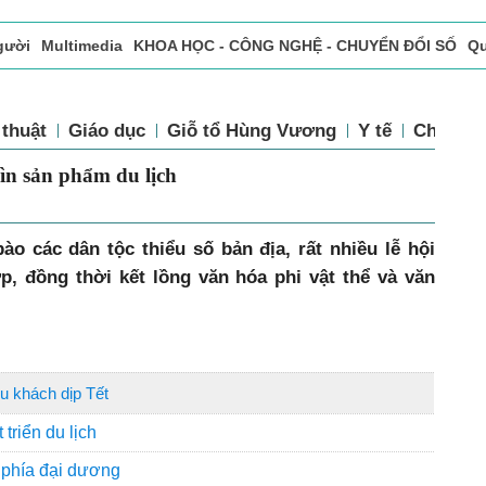
gười
Multimedia
KHOA HỌC - CÔNG NGHỆ - CHUYỂN ĐỔI SỐ
Qu
ọc báo in
Tòa soạn - Bạn đọc
Vấn Đề Bạn Đọc Quan Tâm
 thuật
Giáo dục
Giỗ tổ Hùng Vương
Y tế
Chính sá
hìn sản phẩm du lịch
o các dân tộc thiểu số bản địa, rất nhiều lễ hội
p, đồng thời kết lồng văn hóa phi vật thể và văn
u khách dịp Tết
 triển du lịch
 phía đại dương