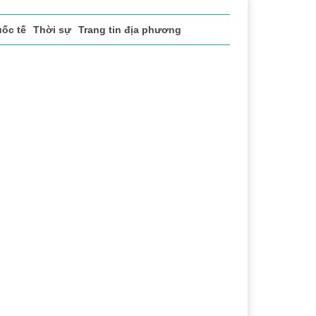
ốc tế
Thời sự
Trang tin địa phương
ch xã hội
Pháp luật
Chuyển đổi số
Thể thao
Văn