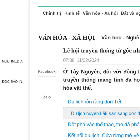
Chính trị
Kinh tế
Văn hóa - Xã hội
Đất và n
Doanh nghiệp giới thiệu
Phóng sự - Ký sự
Đ
VĂN HÓA - XÃ HỘI
Văn học - Nghệ
Lễ hội truyền thống từ góc n
Zalo
07:38, 11/02/2024
MULTIMEDIA
Ở Tây Nguyên, đối với đồng bà
Facebook
truyền thống mang tính đa hợ
ĐỌC BÁO IN
hóa vật thể.
Zalo
Du lịch rộn ràng đón Tết
Du lịch huyện Lắk sẵn sàng đón d
Đột phá vào thể thao, tạo đà phát
Kết nối du lịch: Cửa rừng mở về