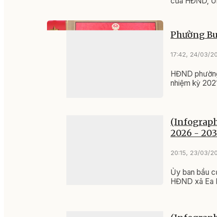
của HĐND, U
Phường Bu
17:42, 24/03/2
HĐND phường 
nhiệm kỳ 2021
(Infograph
2026 - 203
20:15, 23/03/2
Ủy ban bầu cử
HĐND xã Ea K