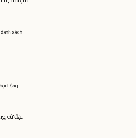
 II, nhiệm
 danh sách
hội Lồng
ng cử đại