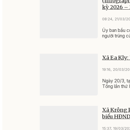
(Infograph
kỳ 2026 – 
08:24, 21/03/2
Ủy ban bầu c
người trúng c
Xã Ea Kly:
19:16, 20/03/2
Ngày 20/3, tạ
Tồng lần thứ 
Xã Krông P
biểu HĐND
15:37, 19/03/2