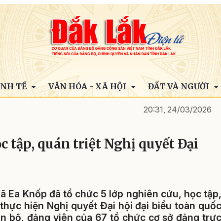
INH TẾ
VĂN HÓA - XÃ HỘI
ĐẤT VÀ NGƯỜI
20:31, 24/03/2026
c tập, quán triệt Nghị quyết Đại
ã Ea Knốp đã tổ chức 5 lớp nghiên cứu, học tập
i thực hiện Nghị quyết Đại hội đại biểu toàn quố
án bộ, đảng viên của 67 tổ chức cơ sở đảng trự