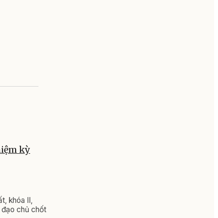
hiệm kỳ
, khóa II,
 đạo chủ chốt