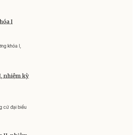
hóa I
ng khóa I,
I, nhiệm kỳ
g cử đại biểu