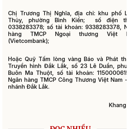
Chị Trương Thị Nghĩa, địa chỉ: khu phố 
Thủy, phường Bình Kiến; số điện tho
0338283378; số tài khoản: 9338283378, 
hàng TMCP Ngoại thương Việt 
(Vietcombank);
Hoặc Quỹ Tấm lòng vàng Báo và Phát tha
Truyền hình Đắk Lắk, số 23 Lê Duẩn, phư
Buôn Ma Thuột, số tài khoản: 1150000615
Ngân hàng TMCP Công Thương Việt Nam - 
nhánh Đắk Lắk.
Khang 
ĐỌC NHIỀU