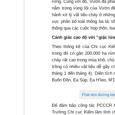
rừng. Cùng với đó, Vườn đã phâ
nằm trong vùng lõi của Vườn để 
hành xử lý vật liệu cháy ở nhữn
vực phân bố loài thông ba lá; 
thông qua các cuộc họp thôn, bu
Cảnh giác cao độ với “giặc lử
Theo thống kê của Chi cục Kiểm
trong đó có gần 200.000 ha rừ
cháy rất cao trong mùa khô, chủ
trồng có nhiều vật liệu dễ gây 
tháng 1 đến tháng 4). Diện tích
Buôn Đôn, Ea Súp, Ea H’leo, M’
Phát dọn đường bă
Để đảm bảo công tác PCCCR hi
Trưởng Chi cục Kiểm lâm tỉnh c