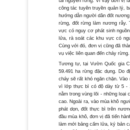
tài nguyên rừng. Vì vậy đơn vị l
công tác tuyên truyền quản lý,
hướng dẫn người dân đốt nương 
rừng, đốt rừng làm nương rẫy.
vực có nguy cơ phát sinh nguồn
lửa, rà soát các khu vực có ng
Cùng với đó, đơn vị cũng đã thà
vụ việc liên quan đến cháy rừng.
Tương tự, tại Vườn Quốc gia C
59.491 ha rừng đặc dụng. Do đị
cháy sẽ rất khó ngăn chặn. Vào
vì lớp thực bì có độ dày từ 5 -
nằm trong vùng lõi - những loại 
cao. Ngoài ra, vào mùa khô ngư
phát dọn, đốt thực bì trên nươ
đầu mùa khô, đơn vị đã tiến hà
làm mới bảng cấm lửa, ký bản c