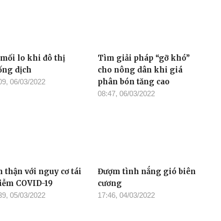
mối lo khi đô thị
Tìm giải pháp “gỡ khó”
ống dịch
cho nông dân khi giá
phân bón tăng cao
09, 06/03/2022
08:47, 06/03/2022
 thận với nguy cơ tái
Đượm tình nắng gió biên
iễm COVID-19
cương
39, 05/03/2022
17:46, 04/03/2022