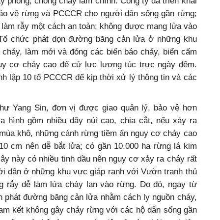
ấy phòng, chống cháy làm chính. Công ty đã triển khai
 bảo vệ rừng và PCCCR cho người dân sống gần rừng;
làm rẫy một cách an toàn; không được mang lửa vào
 Tổ chức phát dọn đường băng cản lửa ở những khu
 cháy, làm mới và đóng các biển báo cháy, biển cấm
uy cơ cháy cao để cử lực lượng túc trực ngày đêm.
nh lập 10 tổ PCCCR để kịp thời xử lý thông tin và các
hư Yang Sin, đơn vị được giao quản lý, bảo vệ hơn
a hình gồm nhiều dãy núi cao, chia cắt, nếu xảy ra
 mùa khô, những cánh rừng tiềm ẩn nguy cơ cháy cao
 10 cm nên dễ bắt lửa; có gần 10.000 ha rừng lá kim
cây này có nhiều tinh dầu nên nguy cơ xảy ra cháy rất
ời dân ở những khu vực giáp ranh với Vườn tranh thủ
ng rẫy dễ làm lửa cháy lan vào rừng. Do đó, ngay từ
nh phát đường băng cản lửa nhằm cách ly nguồn cháy,
am kết không gây cháy rừng với các hộ dân sống gần