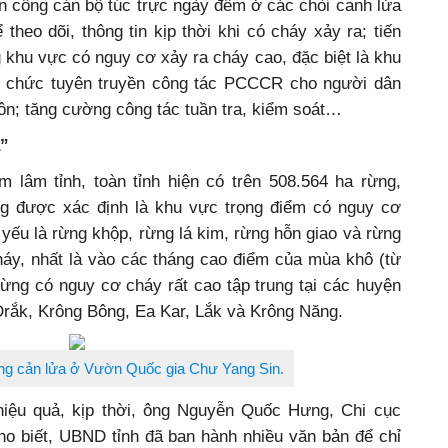
n công cán bộ túc trực ngày đêm ở các chòi canh lửa
theo dõi, thông tin kịp thời khi có cháy xảy ra; tiến
g khu vực có nguy cơ xảy ra cháy cao, đặc biệt là khu
tổ chức tuyên truyền công tác PCCCR cho người dân
ôn; tăng cường công tác tuần tra, kiểm soát…
a”
 lâm tỉnh, toàn tỉnh hiện có trên 508.564 ha rừng,
ng được xác định là khu vực trọng điểm có nguy cơ
 yếu là rừng khộp, rừng lá kim, rừng hỗn giao và rừng
cháy, nhất là vào các tháng cao điểm của mùa khô (từ
 rừng có nguy cơ cháy rất cao tập trung tại các huyện
Drắk, Krông Bông, Ea Kar, Lắk và Krông Năng.
ng cản lửa ở Vườn Quốc gia Chư Yang Sin.
ệu quả, kịp thời, ông Nguyễn Quốc Hưng, Chi cục
ho biết, UBND tỉnh đã ban hành nhiều văn bản để chỉ