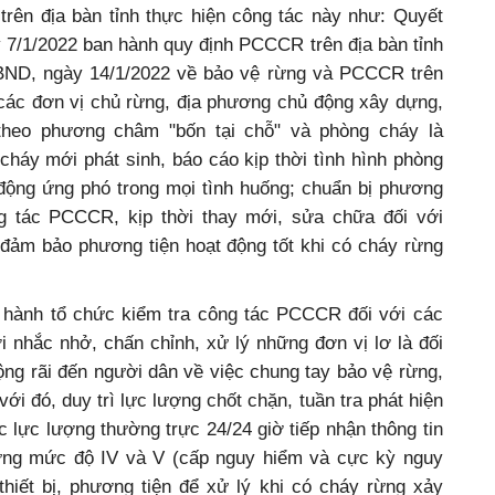
trên địa bàn tỉnh thực hiện công tác này như: Quyết
7/1/2022 ban hành quy định PCCCR trên địa bàn tỉnh
BND, ngày 14/1/2022 về bảo vệ rừng và PCCCR trên
 các đơn vị chủ rừng, địa phương chủ động xây dựng,
heo phương châm "bốn tại chỗ" và phòng cháy là
 cháy mới phát sinh, báo cáo kịp thời tình hình phòng
 động ứng phó trong mọi tình huống; chuẩn bị phương
ông tác PCCCR, kịp thời thay mới, sửa chữa đối với
đảm bảo phương tiện hoạt động tốt khi có cháy rừng
 hành tổ chức kiểm tra công tác PCCCR đối với các
i nhắc nhở, chấn chỉnh, xử lý những đơn vị lơ là đối
rộng rãi đến người dân về việc chung tay bảo vệ rừng,
ới đó, duy trì lực lượng chốt chặn, tuần tra phát hiện
c lực lượng thường trực 24/24 giờ tiếp nhận thông tin
ừng mức độ IV và V (cấp nguy hiểm và cực kỳ nguy
thiết bị, phương tiện để xử lý khi có cháy rừng xảy