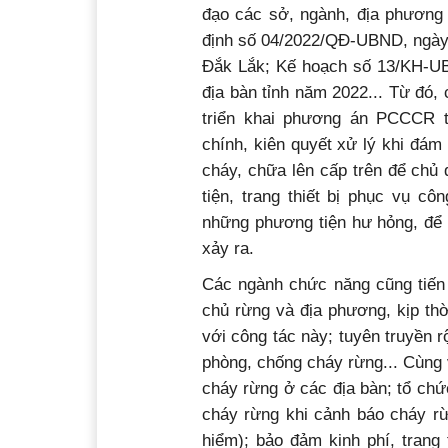
đạo các sở, ngành, địa phương 
định số 04/2022/QĐ-UBND, ngày 
Đắk Lắk; Kế hoạch số 13/KH-U
địa bàn tỉnh năm 2022... Từ đó,
triển khai phương án PCCCR t
chính, kiên quyết xử lý khi đám
cháy, chữa lên cấp trên để chủ
tiện, trang thiết bị phục vụ c
những phương tiện hư hỏng, để 
xảy ra.
Các ngành chức năng cũng tiến
chủ rừng và địa phương, kịp thờ
với công tác này; tuyên truyền 
phòng, chống cháy rừng... Cùng v
cháy rừng ở các địa bàn; tổ chứ
cháy rừng khi cảnh báo cháy r
hiểm); bảo đảm kinh phí, trang 