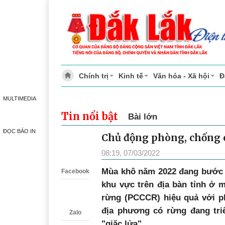
Chính trị
Kinh tế
Văn hóa - Xã hội
Đ
MULTIMEDIA
Tin nổi bật
Bài lớn
ĐỌC BÁO IN
Chủ động phòng, chống 
Zalo
08:19, 07/03/2022
Mùa khô năm 2022 đang bước v
Facebook
khu vực trên địa bàn tỉnh ở 
rừng (PCCCR) hiệu quả với p
địa phương có rừng đang tri
Zalo
"giặc lửa".