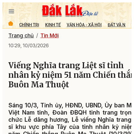
CHÍNH TRỊ
KINH TẾ
VĂN HÓA - XÃ HỘI
ĐẤT VÀ NGƯỜ
Trang chủ
Tin Mới
10:29, 10/03/2026
Viếng Nghĩa trang Liệt sĩ tỉnh
nhân kỷ niệm 51 năm Chiến thắ
Buôn Ma Thuột
Sáng 10/3, Tỉnh ủy, HĐND, UBND, Ủy ban 
Việt Nam tỉnh, Đoàn ĐBQH tỉnh trang trọn
chức Lễ dâng hương, Lễ viếng Nghĩa trang 
sĩ khu vực phía Tây của tỉnh nhân kỷ niệ