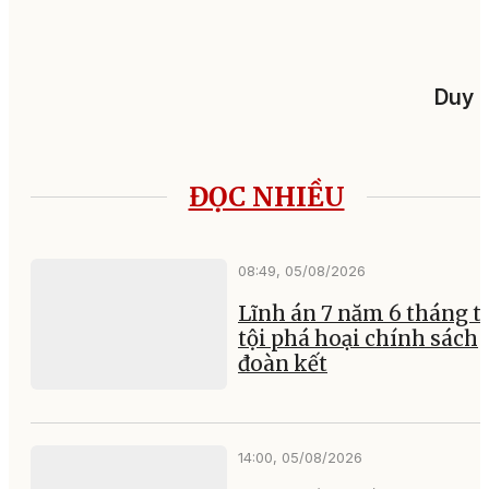
Duy 
ĐỌC NHIỀU
08:49, 05/08/2026
Lĩnh án 7 năm 6 tháng tù
tội phá hoại chính sách
đoàn kết
14:00, 05/08/2026