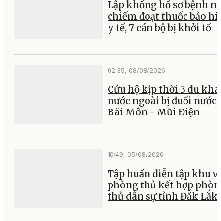
Lập khống hồ sơ bệnh n
chiếm đoạt thuốc bảo h
y tế, 7 cán bộ bị khởi tố
02:35, 08/08/2026
Cứu hộ kịp thời 3 du kh
nước ngoài bị đuối nước 
Bãi Môn - Mũi Điện
10:49, 05/08/2026
Tập huấn diễn tập khu v
phòng thủ kết hợp phòn
thủ dân sự tỉnh Đắk Lắk