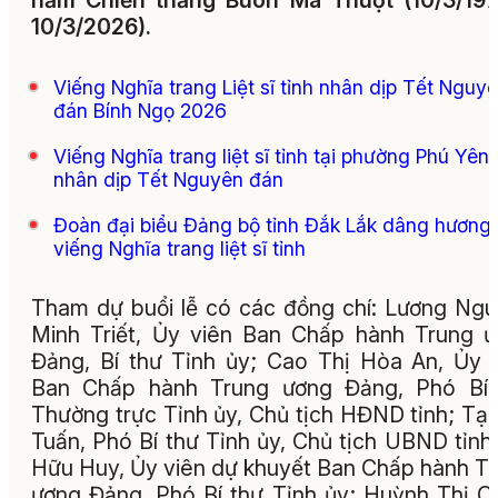
năm Chiến thắng Buôn Ma Thuột (10/3/197
10/3/2026).
Viếng Nghĩa trang Liệt sĩ tỉnh nhân dịp Tết Nguy
đán Bính Ngọ 2026
Viếng Nghĩa trang liệt sĩ tỉnh tại phường Phú Yên
nhân dịp Tết Nguyên đán
Đoàn đại biểu Đảng bộ tỉnh Đắk Lắk dâng hương
viếng Nghĩa trang liệt sĩ tỉnh
Tham dự buổi lễ có các đồng chí: Lương Ng
Minh Triết, Ủy viên Ban Chấp hành Trung 
Đảng, Bí thư Tỉnh ủy; Cao Thị Hòa An, Ủy 
Ban Chấp hành Trung ương Đảng, Phó Bí 
Thường trực Tỉnh ủy, Chủ tịch HĐND tỉnh; Tạ
Tuấn, Phó Bí thư Tỉnh ủy, Chủ tịch UBND tỉnh
Hữu Huy, Ủy viên dự khuyết Ban Chấp hành T
ương Đảng, Phó Bí thư Tỉnh ủy; Huỳnh Thị C