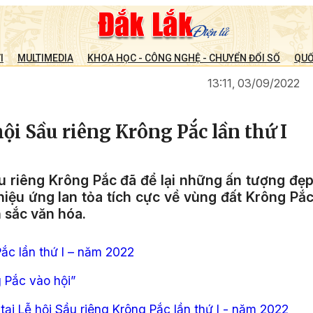
I
MULTIMEDIA
KHOA HỌC - CÔNG NGHỆ - CHUYỂN ĐỔI SỐ
QUỐ
13:11, 03/09/2022
ội Sầu riêng Krông Pắc lần thứ I
ầu riêng Krông Pắc đã để lại những ấn tượng đẹ
hiệu ứng lan tỏa tích cực về vùng đất Krông Pắ
 sắc văn hóa.
ắc lần thứ I – năm 2022
 Pắc vào hội”
ại Lễ hội Sầu riêng Krông Pắc lần thứ I - năm 2022