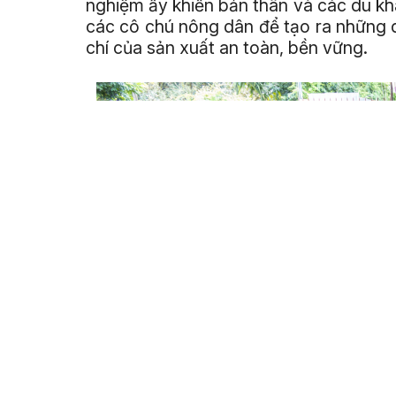
nghiệm ấy khiến bản thân và các du kh
các cô chú nông dân để tạo ra những q
chí của sản xuất an toàn, bền vững.