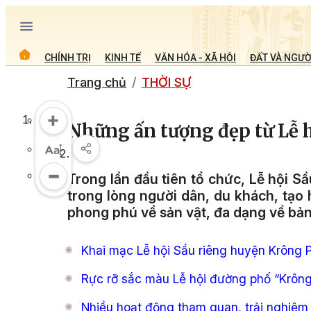
CHÍNH TRỊ
KINH TẾ
VĂN HÓA - XÃ HỘI
ĐẤT VÀ NGƯỜ
Trang chủ
THỜI SỰ
Những ấn tượng đẹp từ Lễ h
Trong lần đầu tiên tổ chức, Lễ hội S
trong lòng người dân, du khách, tạo 
phong phú về sản vật, đa dạng về bản
Khai mạc Lễ hội Sầu riêng huyện Krông P
Rực rỡ sắc màu Lễ hội đường phố “Krông
Nhiều hoạt động tham quan, trải nghiệm t