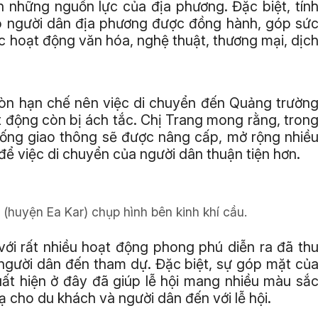
h những nguồn lực của địa phương. Đặc biệt, tín
ho người dân địa phương được đồng hành, góp sứ
c hoạt động văn hóa, nghệ thuật, thương mại, dịc
còn hạn chế nên việc di chuyển đến Quảng trườn
t động còn bị ách tắc. Chị Trang mong rằng, tron
thống giao thông sẽ được nâng cấp, mở rộng nhiề
ể việc di chuyển của người dân thuận tiện hơn.
huyện Ea Kar) chụp hình bên kinh khí cầu.
với rất nhiều hoạt động phong phú diễn ra đã th
 người dân đến tham dự. Đặc biệt, sự góp mặt củ
uất hiện ở đây đã giúp lễ hội mang nhiều màu sắ
 lạ cho du khách và người dân đến với lễ hội.