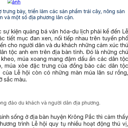
trưng bày, triển lãm các sản phẩm trái cây, nông sản
n và một số địa phương lân cận.
c sự kiện quảng bá văn hóa-du lịch phải kể đến L
c tiết mục đan xen, nối tiếp nhau trên tuyến ph
đến cho người dân và du khách những cảm xúc th
ân tộc anh em trên địa bàn tỉnh. Đó là những ch
 cà kheo, múa xoang mang đậm dấu ấn các dân tộ
, múa xòe đặc trưng của đồng bào các dân tộ
ơi của Lễ hội còn có những màn múa lân sư rồng
rỡ sắc màu.
ông đảo du khách và người dân địa phương.
sinh sống ở địa bàn huyện Krông Pắc thì cảm thấ
hương trình Lễ hội quy tụ nhiều hoạt động thú vị