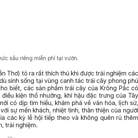
ức sầu riêng miễn phí tại vườn.
 Thơ) tỏ ra rất thích thú khi được trải nghiệm cá
 dù sinh sống tại vùng canh tác trái cây phong ph
ho biết, các sản phẩm trái cây của Krông Pắc c
 điều kiện thổ nhưỡng, khí hậu đặc trưng của Tâ
ới có dịp tìm hiểu, khám phá về văn hóa, lịch sử
ới sự mến khách, nhiệt tình, thân thiện của ngườ
ia các kỳ lễ hội tiếp theo và không quên rủ thê
, trải nghiệm.