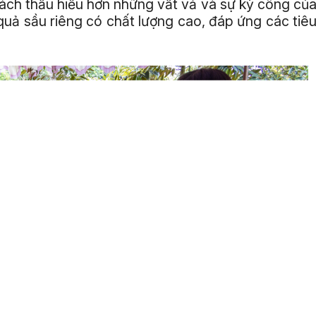
ách thấu hiểu hơn những vất vả và sự kỳ công củ
uả sầu riêng có chất lượng cao, đáp ứng các tiê