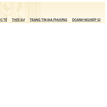
C TẾ
THỜI SỰ
TRANG TIN ĐỊA PHƯƠNG
DOANH NGHIỆP GIỚI T
p
c