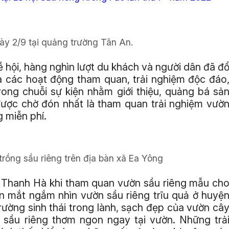
ày 2/9 tại quảng trường Tân An.
ễ hội, hàng nghìn lượt du khách và người dân đã đ
 các hoạt động tham quan, trải nghiệm độc đáo
rong chuỗi sự kiện nhằm giới thiệu, quảng bá sả
được chờ đón nhất là tham quan trải nghiệm vườ
 miễn phí.
rồng sầu riêng trên địa bàn xã Ea Yông
Thanh Hà khi tham quan vườn sầu riêng mẫu ch
tận mắt ngắm nhìn vườn sầu riêng trĩu quả ở huyệ
ường sinh thái trong lành, sạch đẹp của vườn câ
sầu riêng thơm ngon ngay tại vườn. Những trả