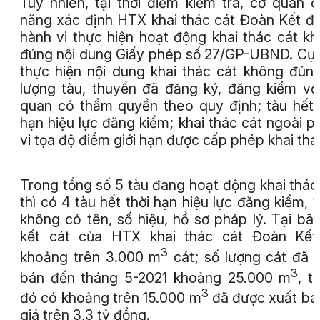
Tuy nhiên, tại thời điểm kiểm tra, cơ quan 
năng xác định HTX khai thác cát Đoàn Kết đ
hành vi thực hiện hoạt động khai thác cát k
đúng nội dung Giấy phép số 27/GP-UBND. Cụ 
thực hiện nội dung khai thác cát không đún
lượng tàu, thuyền đã đăng ký, đăng kiểm vớ
quan có thẩm quyền theo quy định; tàu hết 
hạn hiệu lực đăng kiểm; khai thác cát ngoài 
vi tọa độ điểm giới hạn được cấp phép khai thá
Trong tổng số 5 tàu đang hoạt động khai thác
thì có 4 tàu hết thời hạn hiệu lực đăng kiểm, 1
không có tên, số hiệu, hồ sơ pháp lý. Tại bãi
kết cát của HTX khai thác cát Đoàn Kết
3
khoảng trên 3.000 m
cát; số lượng cát đã 
3
bán đến tháng 5-2021 khoảng 25.000 m
, t
3
đó có khoảng trên 15.000 m
đã được xuất bán
giá trên 3,3 tỷ đồng.