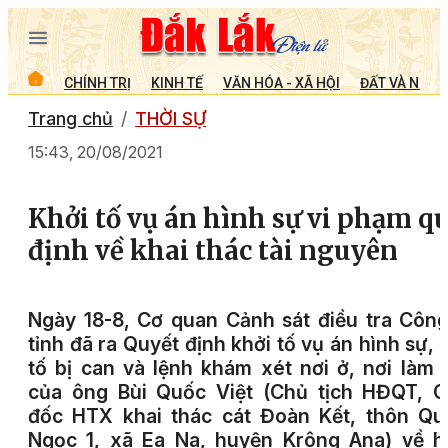
CHÍNH TRỊ
KINH TẾ
VĂN HÓA - XÃ HỘI
ĐẤT VÀ NGƯỜ
Trang chủ
THỜI SỰ
15:43, 20/08/2021
Khởi tố vụ án hình sự vi phạm q
định về khai thác tài nguyên
Ngày 18-8, Cơ quan Cảnh sát điều tra Côn
tỉnh đã ra Quyết định khởi tố vụ án hình sự, 
tố bị can và lệnh khám xét nơi ở, nơi làm 
của ông Bùi Quốc Việt (Chủ tịch HĐQT, G
đốc HTX khai thác cát Đoàn Kết, thôn Qu
Ngọc 1, xã Ea Na, huyện Krông Ana) về h