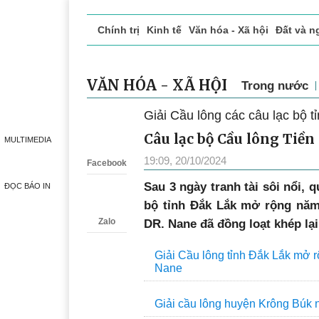
Chính trị
Kinh tế
Văn hóa - Xã hội
Đất và n
Doanh nghiệp giới thiệu
Phóng sự - Ký sự
Đ
VĂN HÓA - XÃ HỘI
Trong nước
Giải Cầu lông các câu lạc bộ 
Zalo
Câu lạc bộ Cầu lông Tiề
MULTIMEDIA
19:09, 20/10/2024
Facebook
Sau 3 ngày tranh tài sôi nổi, q
ĐỌC BÁO IN
bộ tỉnh Đắk Lắk mở rộng năm
Zalo
DR. Nane đã đồng loạt khép lại
Giải Cầu lông tỉnh Đắk Lắk mở 
Nane
Giải cầu lông huyện Krông Búk