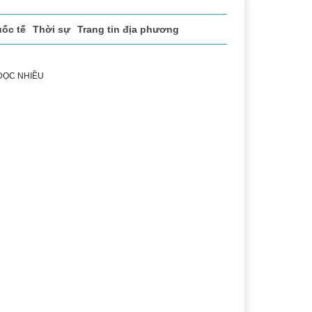
ốc tế
Thời sự
Trang tin địa phương
 ĐỌC NHIỀU
uật
Chuyển đổi số
Thể thao
Văn hóa