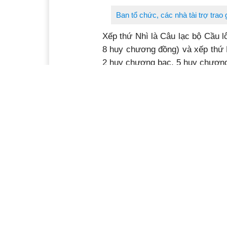
Ban tổ chức, các nhà tài trợ trao
Xếp thứ Nhì là Câu lạc bộ Cầu 
8 huy chương đồng) và xếp thứ 
2 huy chương bạc, 5 huy chươn
Giải Cầu lông các câu lạc bộ tỉnh 
Ý kiến bạn đọc