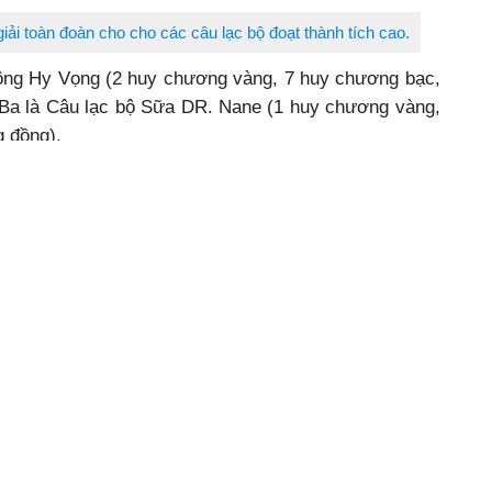
 giải toàn đoàn cho cho các câu lạc bộ đoạt thành tích cao.
lông Hy Vọng (2 huy chương vàng, 7 huy chương bạc,
Ba là Câu lạc bộ Sữa DR. Nane (1 huy chương vàng,
g đồng).
Đăng Triều
Đắk Lắk mở rộng
Đắk Lắk