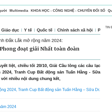
gười
Multimedia
KHOA HỌC - CÔNG NGHỆ - CHUYỂN ĐỔI SỐ
Qu
ọc báo in
Tòa soạn - Bạn đọc
Vấn Đề Bạn Đọc Quan Tâm
TIN
Giáo dục
Y tế
Quốc tế
Chính sách xã hội
Pháp l
tỉnh Đắk Lắk mở rộng năm 2024:
n Phong đoạt giải Nhất toàn đoàn
uyết liệt, chiều tối 20/10, Giải Cầu lông các câu lạc
 2024, Tranh Cup Bất động sản Tuấn Hằng - Sữa
 với nhiều nội dung chung kết,
rộng 2024, Tranh Cup Bất động sản Tuấn Hằng – Sữa Dr.
 năm 2024