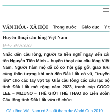
T
VĂN HÓA - XÃ HỘI
Trong nước
Giáo dục
Y tế
Huyền thoại cầu lông Việt Nam
14:45, 24/07/2023
N
hắc đến cầu lông, người ta liền nghĩ ngay đến cái
tên Nguyễn Tiến Minh – huyền thoại của cầu lông Việt
Nam. Người hâm mộ đã có cơ hội gặp gỡ, giao lưu
cùng thần tượng khi anh đến Đắk Lắk cổ vũ, "truyền
lửa" cho các tay vợt tại Giải cầu lông các câu lạc bộ
tỉnh Đắk Lắk mở rộng năm 2023, tranh cúp COCO
LEE – MIZUNO – THẾ GIỚI THỂ THAO do Liên đoàn
Cầu lông tỉnh Đắk Lắk vừa tổ chức.
Cầu lông Việt Nam có 3 suất tham dự World Cup 2010