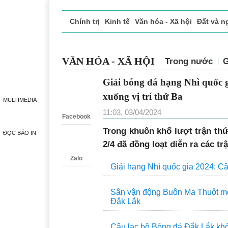
Chính trị
Kinh tế
Văn hóa - Xã hội
Đất và n
Doanh nghiệp giới thiệu
Phóng sự - Ký sự
Đ
VĂN HÓA - XÃ HỘI
Trong nước
G
Giải bóng đá hạng Nhì quốc 
Zalo
xuống vị trí thứ Ba
MULTIMEDIA
11:03, 03/04/2024
Facebook
Trong khuôn khổ lượt trận thứ 
ĐỌC BÁO IN
2/4 đã đồng loạt diễn ra các t
Zalo
Giải hạng Nhì quốc gia 2024: C
Sân vận động Buôn Ma Thuột mở
Đắk Lắk
Câu lạc bộ Bóng đá Đắk Lắk khở