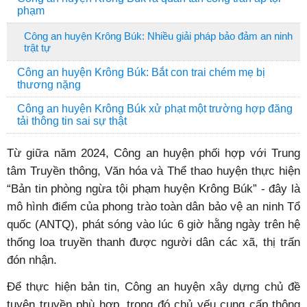
phạm
Công an huyện Krông Búk: Nhiều giải pháp bảo đảm an ninh
trật tự
Công an huyện Krông Búk: Bắt con trai chém mẹ bị
thương nặng
Công an huyện Krông Búk xử phạt một trường hợp đăng
tải thông tin sai sự thật
Từ giữa năm 2024, Công an huyện phối hợp với Trung
tâm Truyền thông, Văn hóa và Thể thao huyện thực hiện
“Bản tin phòng ngừa tội phạm huyện Krông Búk” - đây là
mô hình điểm của phong trào toàn dân bảo vệ an ninh Tổ
quốc (ANTQ), phát sóng vào lúc 6 giờ hằng ngày trên hệ
thống loa truyền thanh được người dân các xã, thị trấn
đón nhận.
Để thực hiện bản tin, Công an huyện xây dựng chủ đề
tuyên truyền phù hợp, trong đó chủ yếu cung cấp thông