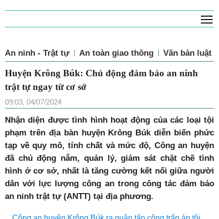
T
An ninh - Trật tự
An toàn giao thông
Văn bản luật
Huyện Krông Búk: Chủ động đảm bảo an ninh
trật tự ngay từ cơ sở
09:03, 04/07/2024
N
hận diện được tình hình hoạt động của các loại tội
phạm trên địa bàn huyện Krông Búk diễn biến phức
tạp về quy mô, tính chất và mức độ, Công an huyện
đã chủ động nắm, quản lý, giám sát chặt chẽ tình
hình ở cơ sở, nhất là tăng cường kết nối giữa người
dân với lực lượng công an trong công tác đảm bảo
an ninh trật tự (ANTT) tại địa phương.
Công an huyện Krông Búk ra quân tấn công trấn áp tội