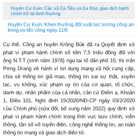
Huyện Cư Kuin: Các xã Ea Tiêu và Ea Ktur, giao dịch hành
chính trở lại bình thường
Huyện Cư Kuin: Khen thưởng đột xuất lực lượng công an
trong vụ tấn công ngày 11/6
Cụ thể, Công an huyện Krông Búk đã ra Quyết định xử
phạt vi phạm hành chính số tiền 7,5 triệu đồng đối với
ông N.T.T (sinh năm 1978) ngụ tại tổ dân phố 10, thị trấn
Pơng Drang về hành vi lợi dụng mạng xã hội cung cấp,
chia sẻ thông tin giả mạo, thông tin sai sự thật, xuyên
tạc, vu khống, xúc phạm uy tín của cơ quan, tổ chức,
danh dự, nhân phẩm của cá nhân, căn cứ Điểm a, Khoản
1, Điều 101, Nghị định 15/2020/NĐ-CP ngày 03/2/2020
của Chính phủ (sửa đổi, bổ sung năm 2022) quy định xử
phạt vi phạm hành chính trong lĩnh vực bưu chính, viễn
thông, tần số vô tuyến điện, công nghệ thông tin, an toàn
thông tin mạng và giao dịch điện tử.