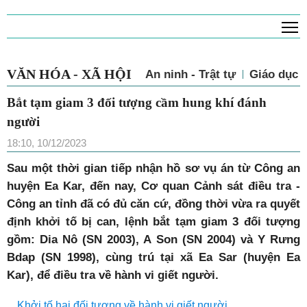
T
VĂN HÓA - XÃ HỘI
An ninh - Trật tự
Giáo dục
Bắt tạm giam 3 đối tượng cầm hung khí đánh
người
18:10, 10/12/2023
Sau một thời gian tiếp nhận hồ sơ vụ án từ Công an
huyện Ea Kar, đến nay, Cơ quan Cảnh sát điều tra -
Công an tỉnh đã có đủ căn cứ, đồng thời vừa ra quyết
định khởi tố bị can, lệnh bắt tạm giam 3 đối tượng
gồm: Dia Nô (SN 2003), A Son (SN 2004) và Y Rưng
Bdap (SN 1998), cùng trú tại xã Ea Sar (huyện Ea
Kar), để điều tra về hành vi giết người.
Khởi tố hai đối tượng về hành vi giết người