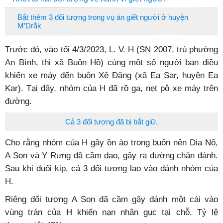
Bắt thêm 3 đối tượng trong vụ án giết người ở huyện
M’Drắk
Trước đó, vào tối 4/3/2023, L. V. H (SN 2007, trú phường
An Bình, thị xã Buôn Hồ) cùng một số người bạn điều
khiển xe máy đến buôn Xê Đăng (xã Ea Sar, huyện Ea
Kar). Tại đây, nhóm của H đã rồ ga, nẹt pô xe máy trên
đường.
Cả 3 đối tượng đã bị bắt giữ.
Cho rằng nhóm của H gây ồn ào trong buôn nên Dia Nô,
A Son và Y Rưng đã cầm dao, gậy ra đường chặn đánh.
Sau khi đuổi kịp, cả 3 đối tượng lao vào đánh nhóm của
H.
Riêng đối tượng A Son đã cầm gậy đánh một cái vào
vùng trán của H khiến nạn nhân gục tại chỗ. Tỷ lệ