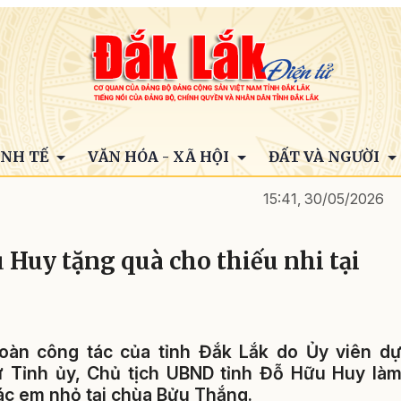
INH TẾ
VĂN HÓA - XÃ HỘI
ĐẤT VÀ NGƯỜI
15:41, 30/05/2026
Huy tặng quà cho thiếu nhi tại
Đoàn công tác của tỉnh Đắk Lắk do Ủy viên d
ư Tỉnh ủy, Chủ tịch UBND tỉnh Đỗ Hữu Huy là
ác em nhỏ tại chùa Bửu Thắng.