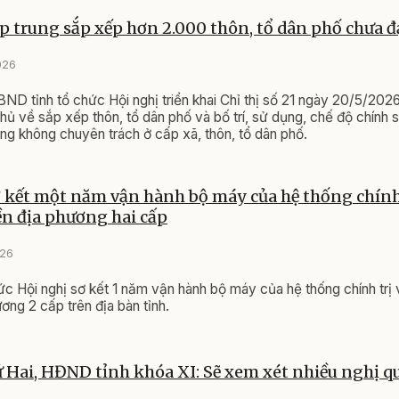
p trung sắp xếp hơn 2.000 thôn, tổ dân phố chưa 
026
ND tỉnh tổ chức Hội nghị triển khai Chỉ thị số 21 ngày 20/5/202
hủ về sắp xếp thôn, tổ dân phố và bố trí, sử dụng, chế độ chính s
ng không chuyên trách ở cấp xã, thôn, tổ dân phố.
 kết một năm vận hành bộ máy của hệ thống chính 
n địa phương hai cấp
026
ức Hội nghị sơ kết 1 năm vận hành bộ máy của hệ thống chính trị 
ơng 2 cấp trên địa bàn tỉnh.
 Hai, HĐND tỉnh khóa XI: Sẽ xem xét nhiều nghị q