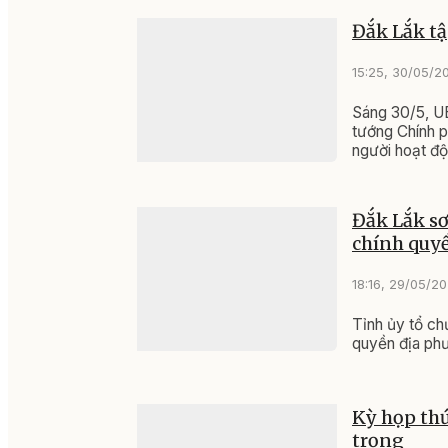
Đắk Lắk tậ
15:25, 30/05/2
Sáng 30/5, UB
tướng Chính p
người hoạt độ
Đắk Lắk sơ
chính quyề
18:16, 29/05/2
Tỉnh ủy tổ ch
quyền địa phư
Kỳ họp thứ
trọng