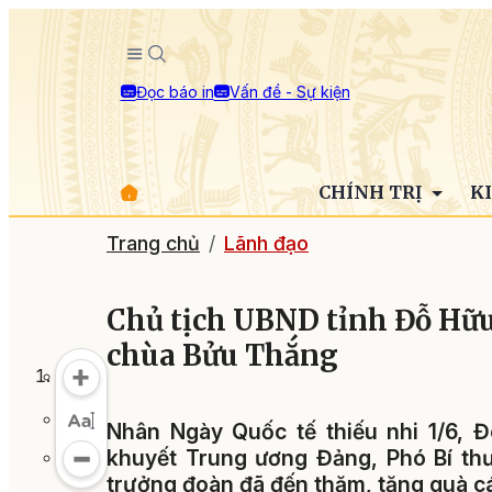
Đọc báo in
Vấn đề - Sự kiện
CHÍNH TRỊ
K
Trang chủ
Lãnh đạo
Chủ tịch UBND tỉnh Đỗ Hữu 
chùa Bửu Thắng
Nhân Ngày Quốc tế thiếu nhi 1/6, 
khuyết Trung ương Đảng, Phó Bí th
trưởng đoàn đã đến thăm, tặng quà c