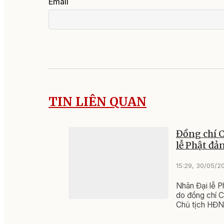
Email
TIN LIÊN QUAN
Đồng chí C
lễ Phật đả
15:29, 30/05/2
Nhân Đại lễ P
do đồng chí C
Chủ tịch HĐN
địa bàn tỉnh.