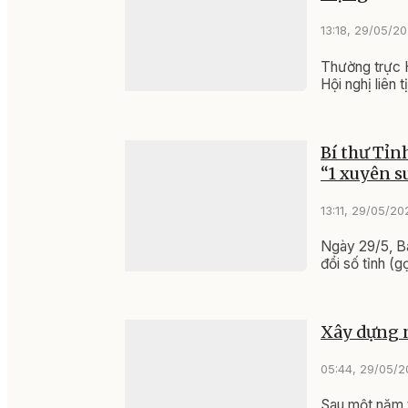
13:18, 29/05/2
Thường trực 
Hội nghị liên 
Bí thư Tỉn
“1 xuyên s
13:11, 29/05/20
Ngày 29/5, Ba
đổi số tỉnh (g
Xây dựng 
05:44, 29/05/
Sau một năm t