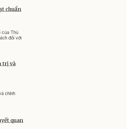
đạt chuẩn
6 của Thủ
ách đối với
trị và
và chính
uyết quan