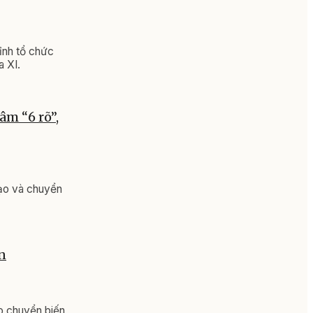
ỉnh tổ chức
a XI.
m “6 rõ”,
tạo và chuyển
n
o chuyển biến