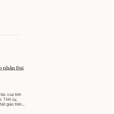
o nhân Đại
tác của tỉnh
c Tỉnh ủy,
ật giáo trên