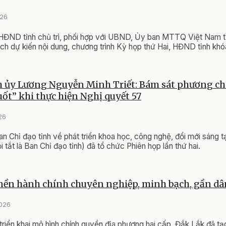
026
HĐND tỉnh chủ trì, phối hợp với UBND, Ủy ban MTTQ Việt Nam t
tịch dự kiến nội dung, chương trình Kỳ họp thứ Hai, HĐND tỉnh khó
h ủy Lương Nguyễn Minh Triết: Bám sát phương châ
uốt” khi thực hiện Nghị quyết 57
26
n Chỉ đạo tỉnh về phát triển khoa học, công nghệ, đổi mới sáng 
ọi tắt là Ban Chỉ đạo tỉnh) đã tổ chức Phiên họp lần thứ hai.
nền hành chính chuyên nghiệp, minh bạch, gần dâ
2026
riển khai mô hình chính quyền địa phương hai cấp, Đắk Lắk đã tạ