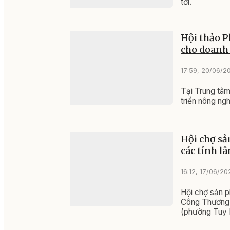
tới.
Hội thảo P
cho doanh
17:59, 20/06/2
Tại Trung tâm
triển nông ng
Hội chợ sả
các tỉnh l
16:12, 17/06/20
Hội chợ sản p
Công Thương Đ
(phường Tuy H