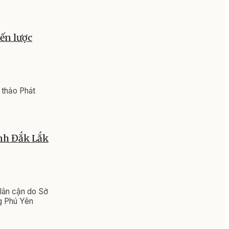
ến lược
 thảo Phát
nh Đắk Lắk
 lân cận do Sở
g Phú Yên