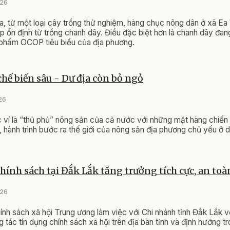
026
, từ một loại cây trồng thử nghiệm, hàng chục nông dân ở xã Ea
p ổn định từ trồng chanh dây. Điều đặc biệt hơn là chanh dây đa
 phẩm OCOP tiêu biểu của địa phương.
hế biến sâu - Dư địa còn bỏ ngỏ
26
ví là “thủ phủ” nông sản của cả nước với những mặt hàng chiến
n, hành trình bước ra thế giới của nông sản địa phương chủ yếu ở 
hính sách tại Đắk Lắk tăng trưởng tích cực, an toà
026
nh sách xã hội Trung ương làm việc với Chi nhánh tỉnh Đắk Lắk v
 tác tín dụng chính sách xã hội trên địa bàn tỉnh và định hướng tr