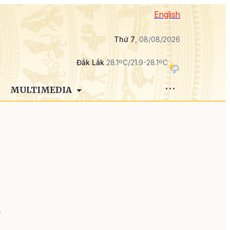
English
Thứ 7
, 08/08/2026
Đắk Lắk
28.1ºC/21.9-28.1ºC
MULTIMEDIA
,
y
g