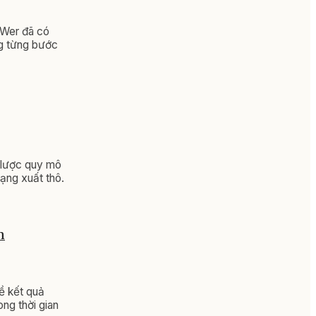
 Wer đã có
ng từng bước
 lược quy mô
dạng xuất thô.
n
ề kết quả
ong thời gian