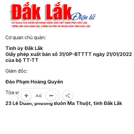
Cơ quan chủ quản:
Tỉnh ủy Đắk Lắk
Giấy phép xuất bản số 31/GP-BTTTT ngày 21/01/2022
của bộ TT-TT
Giám đốc:
Đào Phạm Hoàng Quyên
Tòa soạn:
23 Lê Duẩn, phường Buôn Ma Thuột, tỉnh Đắk Lắk
Điện thoại:
(0262) 3852383 - 3810414 - Fax: (0262) 3810451