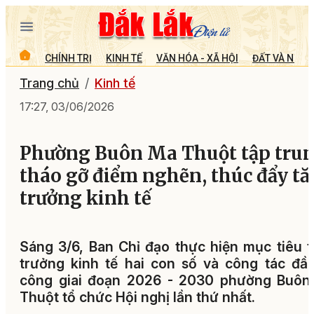
CHÍNH TRỊ
KINH TẾ
VĂN HÓA - XÃ HỘI
ĐẤT VÀ NGƯỜ
Trang chủ
Kinh tế
17:27, 03/06/2026
Phường Buôn Ma Thuột tập tru
tháo gỡ điểm nghẽn, thúc đẩy t
trưởng kinh tế
Sáng 3/6, Ban Chỉ đạo thực hiện mục tiêu 
trưởng kinh tế hai con số và công tác đầ
công giai đoạn 2026 - 2030 phường Buôn
Thuột tổ chức Hội nghị lần thứ nhất.