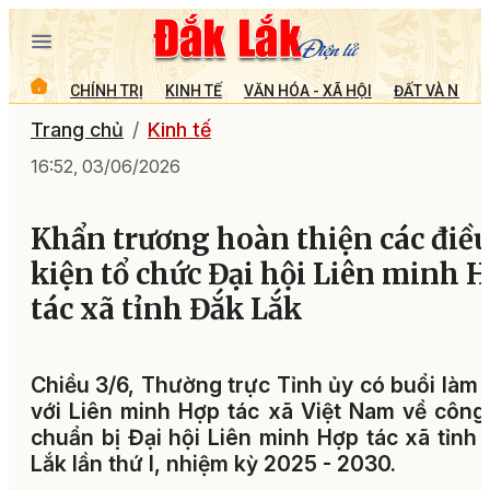
CHÍNH TRỊ
KINH TẾ
VĂN HÓA - XÃ HỘI
ĐẤT VÀ NGƯỜ
Trang chủ
Kinh tế
16:52, 03/06/2026
Khẩn trương hoàn thiện các điề
kiện tổ chức Đại hội Liên minh 
tác xã tỉnh Đắk Lắk
Chiều 3/6, Thường trực Tỉnh ủy có buổi làm 
với Liên minh Hợp tác xã Việt Nam về công
chuẩn bị Đại hội Liên minh Hợp tác xã tỉnh
Lắk lần thứ I, nhiệm kỳ 2025 - 2030.