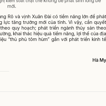
không để phát sinh lồng bè
ghị kiểm soát chặt chẽ
mới.
ũng Rô và vịnh Xuân Đài có tiềm năng lớn để phá
ng lực tăng trưởng mới của tỉnh. Vì vậy, cần quyế
n theo quy hoạch; phát triển ngành thủy sản the
ờng, khai thác hiệu quả tiềm năng, lợi thế của đị
ệu “thủ phủ tôm hùm” gắn với phát triển kinh t
Hà M