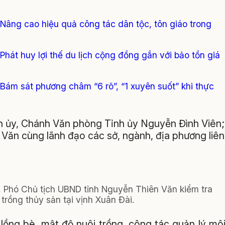
 Nâng cao hiệu quả công tác dân tộc, tôn giáo trong
Phát huy lợi thế du lịch cộng đồng gắn với bảo tồn giá
 Bám sát phương châm “6 rõ”, “1 xuyên suốt” khi thực
h ủy, Chánh Văn phòng Tỉnh ủy Nguyễn Đình Viên;
Văn cùng lãnh đạo các sở, ngành, địa phương liên
, Phó Chủ tịch UBND tỉnh Nguyễn Thiên Văn kiểm tra
 trồng thủy sản tại vịnh Xuân Đài.
lồng bè, mật độ nuôi trồng, công tác quản lý mô