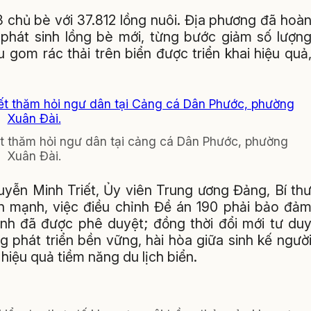
 chủ bè với 37.812 lồng nuôi. Địa phương đã hoà
phát sinh lồng bè mới, từng bước giảm số lượn
 gom rác thải trên biển được triển khai hiệu quả
ết thăm hỏi ngư dân tại cảng cá Dân Phước, phường
Xuân Đài.
uyễn Minh Triết, Ủy viên Trung ương Đảng, Bí th
 mạnh, việc điều chỉnh Đề án 190 phải bảo đả
tỉnh đã được phê duyệt; đồng thời đổi mới tư du
g phát triển bền vững, hài hòa giữa sinh kế ngườ
hiệu quả tiềm năng du lịch biển.