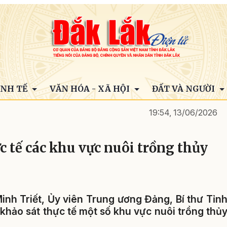
INH TẾ
VĂN HÓA - XÃ HỘI
ĐẤT VÀ NGƯỜI
19:54, 13/06/2026
c tế các khu vực nuôi trồng thủy
inh Triết, Ủy viên Trung ương Đảng, Bí thư Tỉn
khảo sát thực tế một số khu vực nuôi trồng thủ