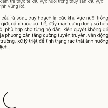
kiểm tra thực tế khu vực nuôi trồng thủy sản khu vực
vịnh Vũng Rô.
cầu rà soát, quy hoạch lại các khu vực nuôi trồn
h giới, cắm mốc cụ thể, đẩy mạnh ứng dụng số hó
 nuôi phù hợp cho từng hộ dân, kiên quyết không đ
 địa phương cần tăng cường tuyên truyền, vận độn
ường, xử lý triệt để tình trạng rác thải ảnh hưởn
lịch.