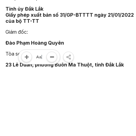
Tỉnh ủy Đắk Lắk
Giấy phép xuất bản số 31/GP-BTTTT ngày 21/01/2022
của bộ TT-TT
Giám đốc:
Đào Phạm Hoàng Quyên
Tòa soạn:
23 Lê Duẩn, phường Buôn Ma Thuột, tỉnh Đắk Lắk
Điện thoại:
(0262) 3852383 - 3810414 - Fax: (0262) 3810451
Email:
toasoan@baodaklak.vn
Ghi rõ nguồn "Báo Đắk Lắk điện tử" khi sử dụng thông tin t
website này. Các trang ngoài sẽ mở ra tại cửa sổ mới. Báo 
Lắk không chịu trách nhiệm nội dung các trang này.