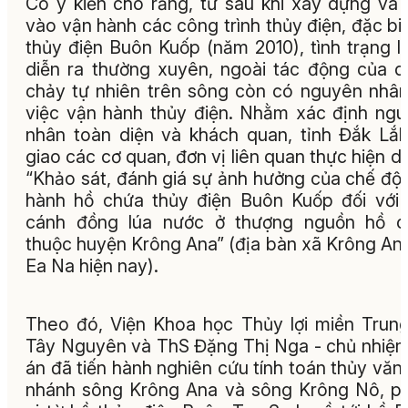
Có ý kiến cho rằng, từ sau khi xây dựng và
vào vận hành các công trình thủy điện, đặc biệ
thủy điện Buôn Kuốp (năm 2010), tình trạng lũ
diễn ra thường xuyên, ngoài tác động của 
chảy tự nhiên trên sông còn có nguyên nhâ
việc vận hành thủy điện. Nhằm xác định ng
nhân toàn diện và khách quan, tỉnh Đắk Lắ
giao các cơ quan, đơn vị liên quan thực hiện d
“Khảo sát, đánh giá sự ảnh hưởng của chế độ
hành hồ chứa thủy điện Buôn Kuốp đối với
cánh đồng lúa nước ở thượng nguồn hồ c
thuộc huyện Krông Ana” (địa bàn xã Krông An
Ea Na hiện nay).
Theo đó, Viện Khoa học Thủy lợi miền Trun
Tây Nguyên và ThS Đặng Thị Nga - chủ nhiệ
án đã tiến hành nghiên cứu tính toán thủy văn
nhánh sông Krông Ana và sông Krông Nô, 