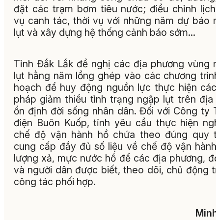
đặt các trạm bơm tiêu nước; điều chỉnh lịch 
vụ canh tác, thời vụ với những năm dự báo 
lụt và xây dựng hệ thống cảnh báo sớm…
Tỉnh Đắk Lắk đề nghị các địa phương vùng 
lụt hằng năm lồng ghép vào các chương trình
hoạch để huy động nguồn lực thực hiện các 
pháp giảm thiểu tình trạng ngập lụt trên địa 
ổn định đời sống nhân dân. Đối với Công ty 
điện Buôn Kuốp, tỉnh yêu cầu thực hiện ng
chế độ vận hành hồ chứa theo đúng quy tr
cung cấp đầy đủ số liệu về chế độ vận hành,
lượng xả, mực nước hồ để các địa phương, đơ
và người dân được biết, theo dõi, chủ động t
công tác phối hợp.
Minh