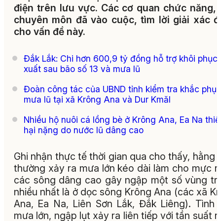
điện trên lưu vực. Các cơ quan chức năng,
chuyên môn đã vào cuộc, tìm lời giải xác 
cho vấn đề này.
Đắk Lắk: Chi hơn 600,9 tỷ đồng hỗ trợ khôi phục
xuất sau bão số 13 và mưa lũ
Đoàn công tác của UBND tỉnh kiểm tra khắc phụ
mưa lũ tại xã Krông Ana và Dur Kmăl
Nhiều hộ nuôi cá lồng bè ở Krông Ana, Ea Na thiệ
hại nặng do nước lũ dâng cao
Ghi nhận thực tế thời gian qua cho thấy, hằng
thường xảy ra mưa lớn kéo dài làm cho mực 
các sông dâng cao gây ngập một số vùng tr
nhiều nhất là ở dọc sông Krông Ana (các xã K
Ana, Ea Na, Liên Sơn Lắk, Đắk Liêng). Tình 
mưa lớn, ngập lụt xảy ra liên tiếp với tần suất 