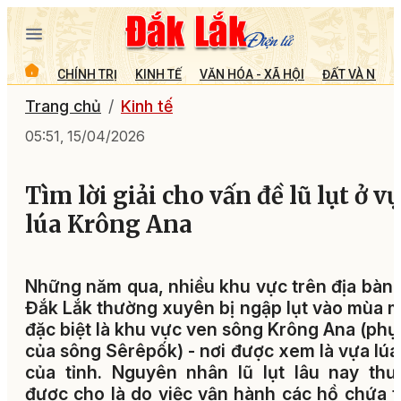
CHÍNH TRỊ
KINH TẾ
VĂN HÓA - XÃ HỘI
ĐẤT VÀ NGƯỜ
Trang chủ
Kinh tế
05:51, 15/04/2026
Tìm lời giải cho vấn đề lũ lụt ở v
lúa Krông Ana
Những năm qua, nhiều khu vực trên địa bàn 
Đắk Lắk thường xuyên bị ngập lụt vào mùa 
đặc biệt là khu vực ven sông Krông Ana (phụ
của sông Sêrêpốk) - nơi được xem là vựa lúa
của tỉnh. Nguyên nhân lũ lụt lâu nay th
được cho là do việc vận hành các hồ chứa 