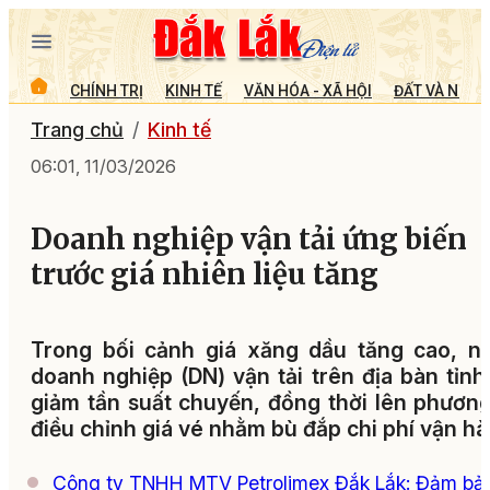
CHÍNH TRỊ
KINH TẾ
VĂN HÓA - XÃ HỘI
ĐẤT VÀ NGƯỜ
Trang chủ
Kinh tế
06:01, 11/03/2026
Doanh nghiệp vận tải ứng biến
trước giá nhiên liệu tăng
Trong bối cảnh giá xăng dầu tăng cao, n
doanh nghiệp (DN) vận tải trên địa bàn tỉnh
giảm tần suất chuyến, đồng thời lên phươn
điều chỉnh giá vé nhằm bù đắp chi phí vận hà
Công ty TNHH MTV Petrolimex Đắk Lắk: Đảm bả