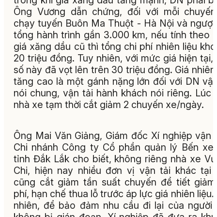
trong khi giá xăng dầu tăng mạnh, DN phải bù
Ông Vương dẫn chứng, đối với mỗi chuyến
chạy tuyến Buôn Ma Thuột - Hà Nội và ngược 
tổng hành trình gần 3.000 km, nếu tính theo
giá xăng dầu cũ thì tổng chi phí nhiên liệu kh
20 triệu đồng. Tuy nhiên, với mức giá hiện tại,
số này đã vọt lên trên 30 triệu đồng. Giá nhiên 
tăng cao là một gánh nặng lớn đối với DN vận
nói chung, vận tải hành khách nói riêng. Lúc 
nhà xe tạm thời cắt giảm 2 chuyến xe/ngày.
Ông Mai Văn Giảng, Giám đốc Xí nghiệp vận t
Chi nhánh Công ty Cổ phần quản lý Bến xe 
tỉnh Đắk Lắk cho biết, không riêng nhà xe V
Chi, hiện nay nhiều đơn vị vận tải khác tại
cũng cắt giảm tần suất chuyến để tiết giảm
phí, hạn chế thua lỗ trước áp lực giá nhiên liệu.
nhiên, để bảo đảm nhu cầu đi lại của người
không bị gián đoạn, Xí nghiệp đã đưa ra kh