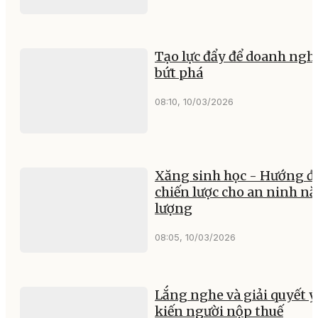
Tạo lực đẩy để doanh ngh
bứt phá
08:10, 10/03/2026
Xăng sinh học - Hướng đ
chiến lược cho an ninh n
lượng
08:05, 10/03/2026
Lắng nghe và giải quyết ý
kiến người nộp thuế