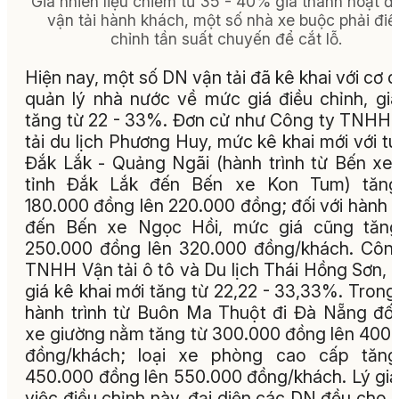
Giá nhiên liệu chiếm từ 35 - 40% giá thành hoạt đ
vận tải hành khách, một số nhà xe buộc phải điề
chỉnh tần suất chuyến để cắt lỗ.
Hiện nay, một số DN vận tải đã kê khai với cơ 
quản lý nhà nước về mức giá điều chỉnh, gi
tăng từ 22 - 33%. Đơn cử như Công ty TNHH
tải du lịch Phương Huy, mức kê khai mới với t
Đắk Lắk - Quảng Ngãi (hành trình từ Bến xe 
tỉnh Đắk Lắk đến Bến xe Kon Tum) tăng
180.000 đồng lên 220.000 đồng; đối với hành t
đến Bến xe Ngọc Hồi, mức giá cũng tăng
250.000 đồng lên 320.000 đồng/khách. Côn
TNHH Vận tải ô tô và Du lịch Thái Hồng Sơn,
giá kê khai mới tăng từ 22,22 - 33,33%. Trong
hành trình từ Buôn Ma Thuột đi Đà Nẵng đối
xe giường nằm tăng từ 300.000 đồng lên 400
đồng/khách; loại xe phòng cao cấp tăng
450.000 đồng lên 550.000 đồng/khách. Lý giả
việc điều chỉnh này, đại diện các DN đều cho 