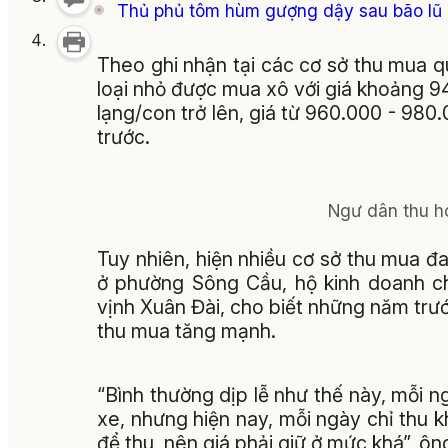
Thủ phủ tôm hùm gượng dậy sau bão lũ
Theo ghi nhận tại các cơ sở thu mua 
loại nhỏ được mua xô với giá khoảng 94
lạng/con trở lên, giá từ 960.000 - 98
trước.
Ngư dân thu h
Tuy nhiên, hiện nhiều cơ sở thu mua 
ở phường Sông Cầu, hộ kinh doanh c
vịnh Xuân Đài, cho biết những năm trướ
thu mua tăng mạnh.
“Bình thường dịp lễ như thế này, mỗi ng
xe, nhưng hiện nay, mỗi ngày chỉ thu 
để thu, nên giá phải giữ ở mức khá”, ôn