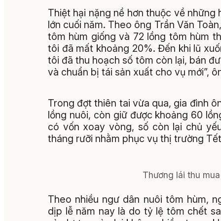
Thiệt hại nặng nề hơn thuộc về những h
lớn cuối năm. Theo ông Trần Văn Toàn
tôm hùm giống và 72 lồng tôm hùm thị
tôi đã mất khoảng 20%. Đến khi lũ xuốn
tôi đã thu hoạch số tôm còn lại, bán đ
và chuẩn bị tái sản xuất cho vụ mới”, ô
Trong đợt thiên tai vừa qua, gia đình ô
lồng nuôi, còn giữ được khoảng 60 
có vốn xoay vòng, số còn lại chủ yế
tháng rưỡi nhằm phục vụ thị trường Tế
Thương lái thu mua
Theo nhiều ngư dân nuôi tôm hùm, ng
dịp lễ năm nay là do tỷ lệ tôm chết s