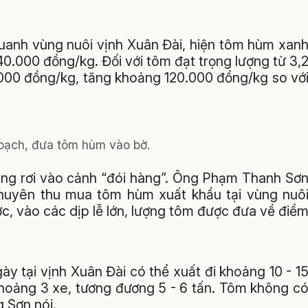
quanh vùng nuôi vịnh Xuân Đài, hiện tôm hùm xan
0.000 đồng/kg. Đối với tôm đạt trọng lượng từ 3,
0.000 đồng/kg, tăng khoảng 120.000 đồng/kg so vớ
oạch, đưa tôm hùm vào bờ.
đang rơi vào cảnh “đói hàng”. Ông Phạm Thanh Sơ
huyên thu mua tôm hùm xuất khẩu tại vùng nuô
c, vào các dịp lễ lớn, lượng tôm được đưa về điể
ày tại vịnh Xuân Đài có thể xuất đi khoảng 10 - 1
khoảng 3 xe, tương đương 5 - 6 tấn. Tôm không c
g Sơn nói.