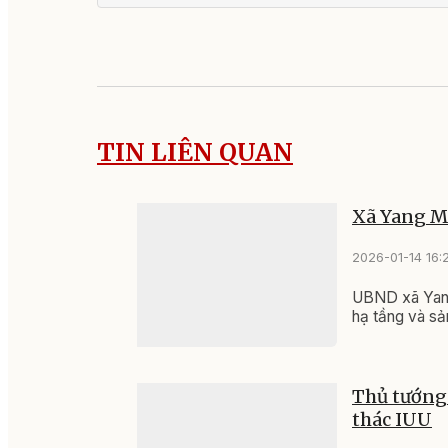
Công bố chủ trư
đầu tư hai khu c
nghiệp với tổng
hơn 7.400 tỷ đồn
11:28, 05/08/2026
Lễ hội Sầu riêng
Lắk 2026: Xây
dựng thương hiệ
nối chuỗi giá trị
cầu
05:07, 05/08/2026