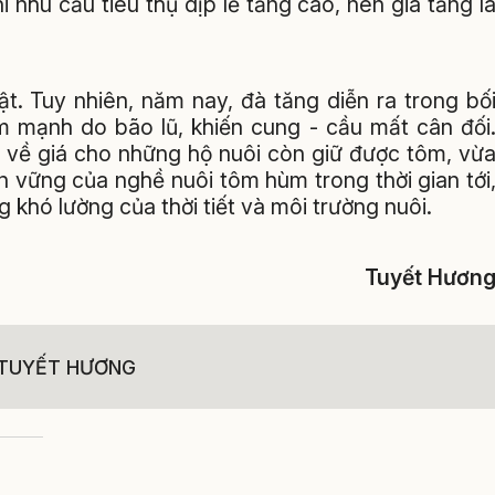
i nhu cầu tiêu thụ dịp lễ tăng cao, nên giá tăng l
ật. Tuy nhiên, năm nay, đà tăng diễn ra trong bố
m mạnh do bão lũ, khiến cung - cầu mất cân đối
ực về giá cho những hộ nuôi còn giữ được tôm, vừ
bền vững của nghề nuôi tôm hùm trong thời gian tới
 khó lường của thời tiết và môi trường nuôi.
Tuyết Hươn
TUYẾT HƯƠNG