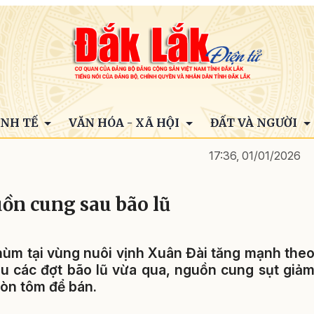
INH TẾ
VĂN HÓA - XÃ HỘI
ĐẤT VÀ NGƯỜI
17:36, 01/01/2026
ồn cung sau bão lũ
 hùm tại vùng nuôi vịnh Xuân Đài tăng mạnh the
sau các đợt bão lũ vừa qua, nguồn cung sụt giả
òn tôm để bán.