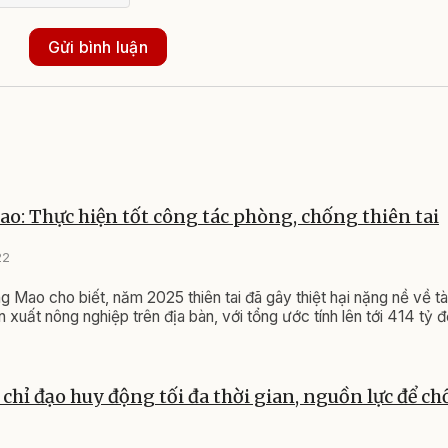
ơng
ông
 vốn
g
 Đắk
u, kết
 toàn