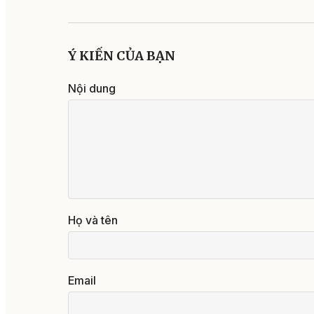
10:29, 04/08/2026
Đắk Lắk: Phải xử
dứt điểm hồ sơ đ
trễ hạn
14:48, 05/08/2026
Phấn đấu khai t
đồng bộ toàn tu
cao tốc Khánh H
Buôn Ma Thuột 
năm 2026
06:03, 06/08/2026