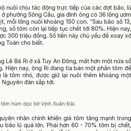
ộ nuôi chịu tác động trực tiếp của các đợt bão, l
, ở phường Sông Cầu, gia đình ông có 36 lồng ươ
t, mỗi lồng nuôi khoảng 150 con. “Sau bão số 13
g, số tôm còn lại tiếp tục chết tới 80%. Hiện nay
ược 300 triệu đồng. Số tiền này chủ yếu để xoay x
ng Toàn cho biết.
ng Lê Bá Ri ở xã Tuy An Đông, mất hơn một nửa sô
lồng. Hiện nay, ông Ri đang tỉa bán một phần tôm đ
u là tôm nhỏ, được giữ lại nuôi thêm khoảng mộ
t Nguyên đán sắp tới.
 tôm hùm dọc bờ Vịnh Xuân Đài.
uyên nhân chính khiến giá tôm tăng mạnh tron
au bão lũ quá lớn. Phải hơn 60 - 70% tôm bị chết