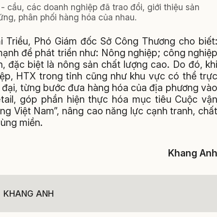
- cầu, các doanh nghiệp đã trao đổi, giới thiệu sản
ứng, phân phối hàng hóa của nhau.
ải Triều, Phó Giám đốc Sở Công Thương cho biết
mạnh để phát triển như: Nông nghiệp; công nghiệ
h, đặc biệt là nông sản chất lượng cao. Do đó, kh
iệp, HTX trong tỉnh cũng như khu vực có thể trự
ện đại, từng bước đưa hàng hóa của địa phương và
etail, góp phần hiện thực hóa mục tiêu Cuộc vậ
ng Việt Nam”, nâng cao năng lực cạnh tranh, chấ
vùng miền.
Khang An
KHANG ANH