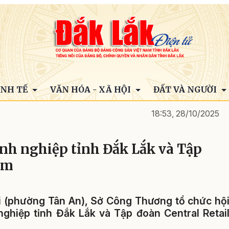
INH TẾ
VĂN HÓA - XÃ HỘI
ĐẤT VÀ NGƯỜI
18:53, 28/10/2025
anh nghiệp tỉnh Đắk Lắk và Tập
am
i (phường Tân An), Sở Công Thương tổ chức hộ
nghiệp tỉnh Đắk Lắk và Tập đoàn Central Retai