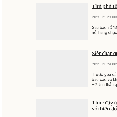
Thủ phủ t
2025-12-29 00
Sau bão số 13 
nề, hàng chục 
Siết chặt 
2025-12-29 00
Trước yêu cầu
báo cáo và kh
với tinh thần 
Thúc đẩy ứ
với biến đổ