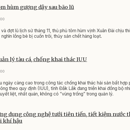
ôm hùm gượng dậy sau bão lũ
:00
và đợt lũ lịch sử tháng 11, thủ phủ tôm hùm vịnh Xuân Đài chịu th
nghìn lồng bè bị cuốn trôi, thủy sản chết hàng loạt.
quản lý tàu cá, chống khai thác IUU
:00
 ngày càng cao trong công tác chống khai thác hải sản bất hợp
ông theo quy định (IUU), tỉnh Đắk Lắk đang triển khai đồng bộ nh
quyết liệt, nhất quán, không có “vùng trống” trong quản lý.
ng dụng công nghệ tưới tiên tiến, tiết kiệm nước 
i khí hậu