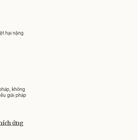
iệt hại nặng
 pháp, không
iều giải pháp
thích ứng