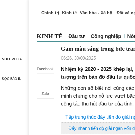
Chính trị
Kinh tế
Văn hóa - Xã hội
Đất và n
Doanh nghiệp giới thiệu
Phóng sự - Ký sự
Đ
KINH TẾ
Đầu tư
Công nghiệp
Nô
Gam màu sáng trong bức tran
Zalo
06:26, 30/09/2025
MULTIMEDIA
Nhiệm kỳ 2020 - 2025 khép lại
Facebook
tượng trên bản đồ đầu tư quốc
ĐỌC BÁO IN
N
hững con số biết nói cùng các
Zalo
minh chứng cho nỗ lực vượt bậc
công tác thu hút đầu tư của tỉnh.
Tập trung thúc đẩy tiến độ giải 
Đẩy nhanh tiến độ giải ngân vốn đ