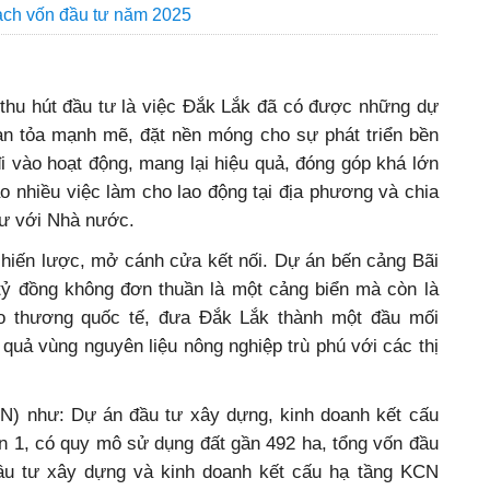
oạch vốn đầu tư năm 2025
 thu hút đầu tư là việc Đắk Lắk đã có được những dự
lan tỏa mạnh mẽ, đặt nền móng cho sự phát triển bền
i vào hoạt động, mang lại hiệu quả, đóng góp khá lớn
ạo nhiều việc làm cho lao động tại địa phương và chia
tư với Nhà nước.
chiến lược, mở cánh cửa kết nối. Dự án bến cảng Bãi
tỷ đồng không đơn thuần là một cảng biển mà còn là
o thương quốc tế, đưa Đắk Lắk thành một đầu mối
u quả vùng nguyên liệu nông nghiệp trù phú với các thị
N) như: Dự án đầu tư xây dựng, kinh doanh kết cấu
n 1, có quy mô sử dụng đất gần 492 ha, tổng vốn đầu
ầu tư xây dựng và kinh doanh kết cấu hạ tầng KCN