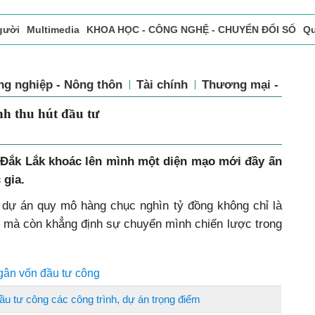
gười
Multimedia
KHOA HỌC - CÔNG NGHỆ - CHUYỂN ĐỔI SỐ
Qu
ọc báo in
Tòa soạn - Bạn đọc
Vấn Đề Bạn Đọc Quan Tâm
ng nghiệp - Nông thôn
Tài chính
Thương mại - Dịch 
h thu hút đầu tư
, Đắk Lắk khoác lên mình một diện mạo mới đầy ấn
 gia.
 dự án quy mô hàng chục nghìn tỷ đồng không chỉ là
 mà còn khẳng định sự chuyển mình chiến lược trong
ngân vốn đầu tư công
ầu tư công các công trình, dự án trọng điểm