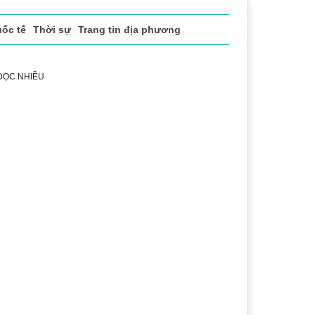
ốc tế
Thời sự
Trang tin địa phương
 ĐỌC NHIỀU
 vụ
Thị trường
Du lịch