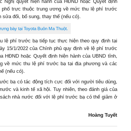
các Nghị quyết hiện hành của HĐND hoặc Quyết định
 phố trực thuộc trung ương về mức thu lệ phí trước
 sửa đổi, bổ sung, thay thế (nếu có).
rưng bày tại Toyota Buôn Ma Thuột.
 lệ phí trước bạ tiếp tục thực hiện theo quy định tại
ày 15/1/2022 của Chính phủ quy định về lệ phí trước
của HĐND hoặc Quyết định hiện hành của UBND tỉnh,
g về mức thu lệ phí trước bạ tại địa phương và các
hế (nếu có).
ước bạ có tác động tích cực đối với người tiêu dùng,
 nước và kinh tế xã hội. Tuy nhiên, theo đánh giá của
sách nhà nước đối với lệ phí trước bạ có thể giảm ở
Hoàng Tuyết