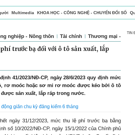
gười
Multimedia
KHOA HỌC - CÔNG NGHỆ - CHUYỂN ĐỔI SỐ
Qu
ọc báo in
Tòa soạn - Bạn đọc
Vấn Đề Bạn Đọc Quan Tâm
TIN
ng nghiệp - Nông thôn
Tài chính
Thương mại - Dịch
phí trước bạ đối với ô tô sản xuất, lắp
định 41/2023/NĐ-CP, ngày 28/6/2023 quy định mức
 tô, rơ moóc hoặc sơ mi rơ moóc được kéo bởi ô tô
ô được sản xuất, lắp ráp trong nước.
 động giãn chu kỳ đăng kiểm 6 tháng
hết ngày 31/12/2023, mức thu lệ phí trước bạ bằng
định số 10/2022/NĐ-CP, ngày 15/1/2022 của Chính phủ