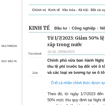
Chính trị
Kinh tế
Văn hóa - Xã hội
Đất và n
Doanh nghiệp giới thiệu
Phóng sự - Ký sự
Đ
KINH TẾ
Đầu tư
Công nghiệp
Nô
Từ 1/7/2023: Giảm 50% lệ 
Zalo
ráp trong nước
MULTIMEDIA
16:16, 29/06/2023
Facebook
Chính phủ vừa ban hành Nghị 
ĐỌC BÁO IN
thu lệ phí trước bạ đối với ô
và các loại xe tương tự xe ô t
Zalo
Ô tô cá nhân chính thức được tự
Theo đó, từ ngày 1/7/2023 đến 
50% mức thu quy định tại Nghị 