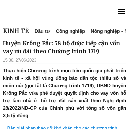
T
KINH TẾ
Đầu tư
Công nghiệp
Nông nghiệp - N
Huyện Krông Pắc: 58 hộ được tiếp cận vốn
vay ưu đãi theo Chương trình 1719
15:38, 27/06/2023
Thực hiện Chương trình mục tiêu quốc gia phát triển
kinh tế - xã hội vùng đồng bào dân tộc thiểu số và
miền núi (gọi tắt là Chương trình 1719), UBND huyện
Krông Pắc vừa phê duyệt quyết định cho vay vốn hỗ
trợ làm nhà ở, hỗ trợ đất sản xuất theo Nghị định
28/2022/NĐ-CP của Chính phủ với tổng số vốn gần
3,5 tỷ đồng.
Bàn giải pháp tháo gỡ khó khăn cho các chương trình