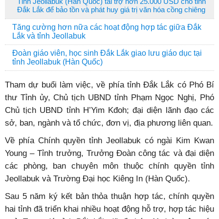
Tỉnh Jeollabuk (Hàn Quốc) tài trợ hơn 25.000 USD cho tỉnh
Đắk Lắk để bảo tồn và phát huy giá trị văn hóa cồng chiêng
Tăng cường hơn nữa các hoạt động hợp tác giữa Đắk
Lắk và tỉnh Jeollabuk
Đoàn giáo viên, học sinh Đắk Lắk giao lưu giáo dục tại
tỉnh Jeollabuk (Hàn Quốc)
Tham dự buổi làm việc, về phía tỉnh Đắk Lắk có Phó Bí
thư Tỉnh ủy, Chủ tịch UBND tỉnh Phạm Ngọc Nghị, Phó
Chủ tịch UBND tỉnh H’Yim Kđoh; đại diện lãnh đạo các
sở, ban, ngành và tổ chức, đơn vị, địa phương liên quan.
Về phía Chính quyền tỉnh Jeollabuk có ngài Kim Kwan
Young – Tỉnh trưởng, Trưởng Đoàn công tác và đại diện
các phòng, ban chuyên môn thuộc chính quyền tỉnh
Jeollabuk và Trường Đại học Kiêng In (Hàn Quốc).
Sau 5 năm ký kết bản thỏa thuận hợp tác, chính quyền
hai tỉnh đã triển khai nhiều hoạt động hỗ trợ, hợp tác hiệu