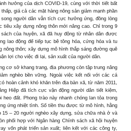
nh hưởng của dịch COVID-19, cùng với thời tiết bất
ạt thấp, giá cả các mặt hàng nông sản giảm mạnh phần
 song người dân vẫn tích cực hưởng ứng, đồng lòng
tiêu xây dựng nông thôn mới nâng cao. Chỉ trong 9
 sách của huyện, xã đã huy động từ nhân dân được
ng lao động để tiếp tục bê tông hóa, cứng hóa và tu
g nông thôn; xây dựng mô hình thắp sáng đường quê
uận lợi cho việc đi lại, sản xuất của người dân.
ầng cơ sở khang trang, địa phương còn tập trung nâng
iảm nghèo bền vững. Ngoài việc kết nối với các cá
có hoàn cảnh khó khăn trên địa bàn xã, từ năm 2011,
g Hiệp đã tích cực vận động người dân tiết kiệm,
 heo đất. Phong trào này nhanh chóng lan tỏa trong
g ứng nhiệt tình. Số tiền thu được từ mô hình, hằng
o 15 – 20 người nghèo xây dựng, sửa chữa nhà ở và
còn phối hợp với Ngân hàng Chính sách xã hội huyện
ay vốn phát triển sản xuất; liên kết với các công ty,