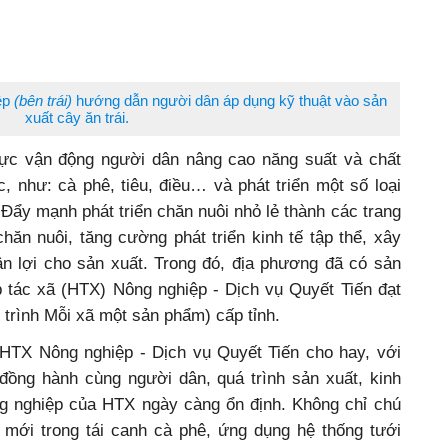
ệp
(bên trái)
hướng dẫn người dân áp dụng kỹ thuật vào sản
xuất cây ăn trái.
h cực vận động người dân nâng cao năng suất và chất
, như: cà phê, tiêu, điều… và phát triển một số loại
o. Đẩy mạnh phát triển chăn nuôi nhỏ lẻ thành các trang
hăn nuôi, tăng cường phát triển kinh tế tập thể, xây
uận lợi cho sản xuất.
Trong đó, địa phương đã có sản
tác xã (HTX) Nông nghiệp - Dịch vụ Quyết Tiến đạt
rình Mỗi xã một sản phẩm) cấp tỉnh.
TX Nông nghiệp - Dịch vụ Quyết Tiến cho hay, với
 đồng hành cùng người dân, quá trình sản xuất, kinh
g nghiệp của HTX ngày càng ổn định. Không chỉ chú
 mới trong tái canh cà phê, ứng dụng hệ thống tưới