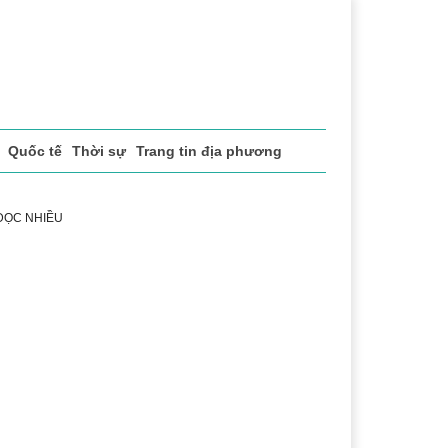
Quốc tế
Thời sự
Trang tin địa phương
 ĐỌC NHIỀU
 vụ
Thị trường
Du lịch