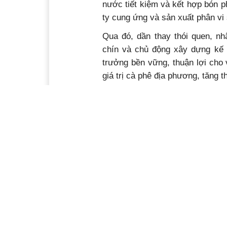
nước tiết kiệm và kết hợp bón p
ty cung ứng và sản xuất phân vi s
Qua đó, dần thay thói quen, nh
chín và chủ động xây dựng kế 
trưởng bền vững, thuận lợi cho 
giá trị cà phê địa phương, tăng 
Theo ông Ngô Minh Đức, đến na
nông thôn mới nâng cao. Để phấ
địa phương đang tiếp tục phát hu
cán bộ, đảng viên và nhân dân, 
tiêu chí, phù hợp với tình hình t
bước cải thiện đời sống cho ngư
huyện Cư M’gar
nông thôn
nâ
mới
nông thôn mới nâng cao