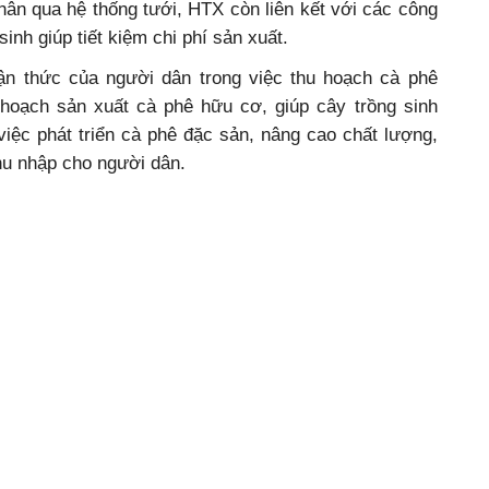
hân qua hệ thống tưới, HTX còn liên kết với các công
inh giúp tiết kiệm chi phí sản xuất.
ận thức của người dân trong việc thu hoạch cà phê
hoạch sản xuất cà phê hữu cơ, giúp cây trồng sinh
việc phát triển cà phê đặc sản, nâng cao chất lượng,
thu nhập cho người dân.
y, xã Quảng Hiệp đã đạt 14/20 tiêu chí theo chuẩn
n đấu thực hiện theo đúng kế hoạch, lộ trình đề ra,
y vai trò lãnh đạo, chỉ đạo, tuyên truyền sâu rộng đến
tạo sự đồng thuận, quyết tâm trong việc nâng cao các
hực tiễn nhằm thúc đẩy phát triển kinh tế - xã hội, từng
ời dân.
Phương Thảo
ng cao chất lượng
nông thôn mới
Đạt chuẩn nông thôn