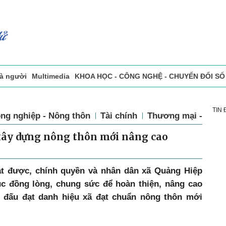
và người
Multimedia
KHOA HỌC - CÔNG NGHỆ - CHUYỂN ĐỔI SỐ
sự
Đọc báo in
Tòa soạn - Bạn đọc
Vấn Đề Bạn Đọc Quan Tâm
TIN
ng nghiệp - Nông thôn
Tài chính
Thương mại - Dịch
 xây dựng nông thôn mới nâng cao
ạt được, chính quyền và nhân dân xã Quảng Hiệp
ục đồng lòng, chung sức để hoàn thiện, nâng cao
n đấu đạt danh hiệu xã đạt chuẩn nông thôn mới