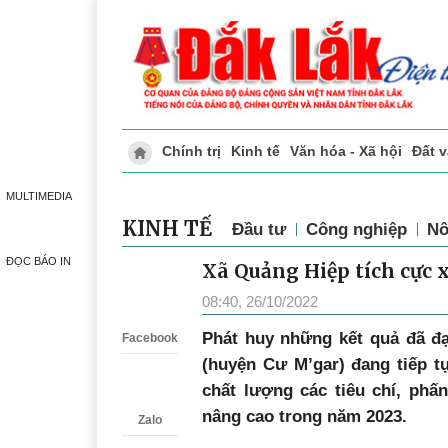
Chính trị
Kinh tế
Văn hóa - Xã hội
Đất 
Doanh nghiệp giới thiệu
Phóng sự - Ký 
MULTIMEDIA
KINH TẾ
Đầu tư
Công nghiệp
Nô
ĐỌC BÁO IN
Xã Quảng Hiệp tích cực
Zalo
08:40, 26/10/2022
P
hát huy những kết quả đã đ
Facebook
(huyện Cư M’gar) đang tiếp t
chất lượng các tiêu chí, phấ
nâng cao trong năm 2023.
Zalo