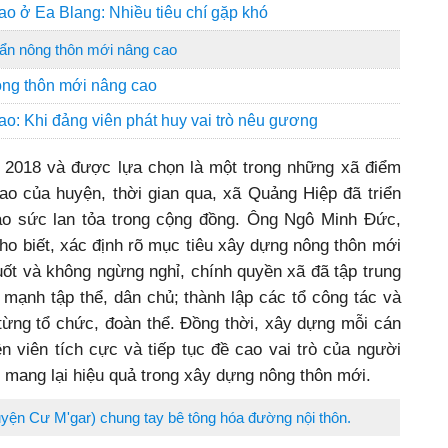
o ở Ea Blang: Nhiều tiêu chí gặp khó
ẩn nông thôn mới nâng cao
ông thôn mới nâng cao
o: Khi đảng viên phát huy vai trò nêu gương
 2018 và được lựa chọn là một trong những xã điểm
o của huyện, thời gian qua, xã Quảng Hiệp đã triển
tạo sức lan tỏa trong cộng đồng. Ông Ngô Minh Đức,
o biết, xác định rõ mục tiêu xây dựng nông thôn mới
suốt và không ngừng nghỉ, chính quyền xã đã tập trung
 mạnh tập thể, dân chủ; thành lập các tổ công tác và
từng tổ chức, đoàn thể. Đồng thời, xây dựng mỗi cán
ền viên tích cực và tiếp tục đề cao vai trò của người
 mang lại hiệu quả trong xây dựng nông thôn mới.
yện Cư M'gar) chung tay bê tông hóa đường nội thôn.