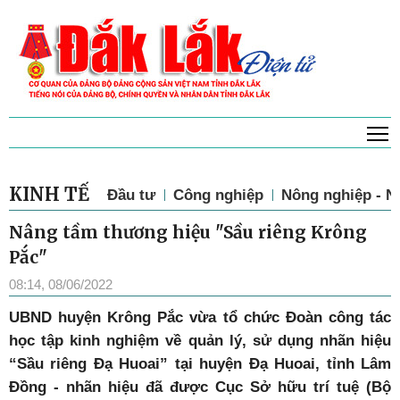
T
KINH TẾ
Đầu tư
Công nghiệp
Nông nghiệp - N
Nâng tầm thương hiệu "Sầu riêng Krông
Pắc"
08:14, 08/06/2022
U
BND huyện Krông Pắc vừa tổ chức Đoàn công tác
học tập kinh nghiệm về quản lý, sử dụng nhãn hiệu
“Sầu riêng Đạ Huoai” tại huyện Đạ Huoai, tỉnh Lâm
Đồng - nhãn hiệu đã được Cục Sở hữu trí tuệ (Bộ