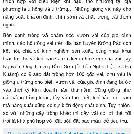
thích hợp với điều kiện khí hậu, thổ nhưỡng tại địa
phương là u hồng và u trứng… Những giống vải này cho
năng suất khá ổn định, chín sớm và chất lượng vải thơm
ngon.
Bên cạnh trồng và chăm sóc vườn vải của gia đình
mình, các hộ trồng vải trên địa bàn huyện Krông Pắc còn
kết nối, chia sẻ kinh nghiệm sản xuất, cùng nhau khai
thác lợi thế về khí hậu và ưu điểm chín sớm của vải Tây
Nguyên. Ông Trương Đình Sơn (ở thôn Nghĩa Lập, xã Ea
Kuăng) có 9 sào đất trồng hơn 100 gốc vải, chủ yếu là
giống u trứng cho biết, vườn vải của gia đình đang bước
vào thời kỳ kinh doanh năm thứ năm. Cũng giống như
các vùng trồng khác, tùy vào thời tiết, khí hậu mỗi năm
mà năng suất cũng có sự biến động nhất định. Tuy nhiên,
so với những cây trồng khác thì cây vải có lợi thế nổi
trội là khá phù hợp với đất sỏi, đất bạc màu, dễ tiêu thụ.
Ông Trương Đình Sơn (thôn Nghĩa Lập, xã Ea Kuăng, huyện