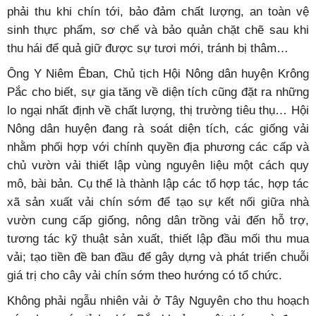
phải thu khi chín tới, bảo đảm chất lượng, an toàn vệ
sinh thực phẩm, sơ chế và bảo quản chặt chẽ sau khi
thu hái để quả giữ được sự tươi mới, tránh bị thâm…
Ông Y Niêm Êban, Chủ tịch Hội Nông dân huyện Krông
Pắc cho biết, sự gia tăng về diện tích cũng đặt ra những
lo ngại nhất định về chất lượng, thị trường tiêu thụ… Hội
Nông dân huyện đang rà soát diện tích, các giống vải
nhằm phối hợp với chính quyền địa phương các cấp và
chủ vườn vải thiết lập vùng nguyên liệu một cách quy
mô, bài bản. Cụ thể là thành lập các tổ hợp tác, hợp tác
xã sản xuất vải chín sớm để tạo sự kết nối giữa nhà
vườn cung cấp giống, nông dân trồng vải đến hỗ trợ,
tương tác kỹ thuật sản xuất, thiết lập đầu mối thu mua
vải; tạo tiền đề ban đầu để gây dựng và phát triển chuỗi
giá trị cho cây vải chín sớm theo hướng có tổ chức.
Không phải ngẫu nhiên vải ở Tây Nguyên cho thu hoạch