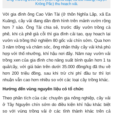
Krông Pắc) thu hoạch vải.
Với gia đình ông Cao Văn Tài (ở thôn Nghĩa Lập, xã Ea
Kuăng), cây vải đang dần định hình trên mảnh vườn rộng
hơn 7 sào. Ông Tài chia sẻ, trước đây vườn trồng cà
phê, khi cà phê già cỗi thì gia đình cải tạo, quy hoạch lại
vườn và trồng thử nghiệm 80 gốc vải chín sớm. Qua hơn
3 năm trồng và chăm sóc, ông nhận thấy cây vải khá phù
hợp với thổ nhưỡng, khí hậu nơi đây. Năm nay vườn vải
trồng xen của gia đình cho năng suất bình quân hơn 1 tạ
quả/cây, với giá bán trên dưới 35.000 đồng/kg đã thu về
hơn 200 triệu đồng, sau khi trừ chi phí đầu tư thì lợi
nhuận vẫn cao hơn nhiều so với các loại cây trồng khác.
Hướng đến vùng nguyên liệu có tổ chức
Theo phân tích của các chuyên gia nông nghiệp, cây vải
ở Tây Nguyên chín sớm do điều kiện khí hậu khác biệt
so với vùng trồng vải ở các tỉnh thành khác trên cả