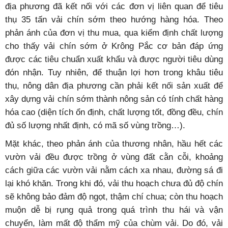
địa phương đã kết nối với các đơn vị liên quan để tiêu
thụ 35 tấn vải chín sớm theo hướng hàng hóa. Theo
phản ánh của đơn vị thu mua, qua kiểm định chất lượng
cho thấy vải chín sớm ở Krông Pắc cơ bản đáp ứng
được các tiêu chuẩn xuất khẩu và được người tiêu dùng
đón nhận. Tuy nhiên, để thuận lợi hơn trong khâu tiêu
thụ, nông dân địa phương cần phải kết nối sản xuất để
xây dựng vải chín sớm thành nông sản có tính chất hàng
hóa cao (diện tích ổn định, chất lượng tốt, đồng đều, chín
đủ số lượng nhất định, có mã số vùng trồng…).
Mặt khác, theo phản ánh của thương nhân, hầu hết các
vườn vải đều được trồng ở vùng đất cằn cỗi, khoảng
cách giữa các vườn vải nằm cách xa nhau, đường sá đi
lại khó khăn. Trong khi đó, vải thu hoạch chưa đủ độ chín
sẽ không bảo đảm độ ngọt, thậm chí chua; còn thu hoạch
muộn dễ bị rụng quả trong quá trình thu hái và vận
chuyển, làm mất độ thẩm mỹ của chùm vải. Do đó, vải