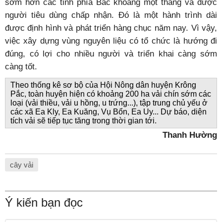
sớm hơn các tỉnh phía Bắc khoảng một tháng và được
người tiêu dùng chấp nhận. Đó là một hành trình dài
được định hình và phát triển hàng chục năm nay. Vì vậy,
việc xây dựng vùng nguyên liệu có tổ chức là hướng đi
đúng, có lợi cho nhiều người và triển khai càng sớm
càng tốt.
Theo thống kê sơ bộ của Hội Nông dân huyện Krông
Pắc, toàn huyện hiện có khoảng 200 ha vải chín sớm các
loại (vải thiều, vải u hồng, u trứng...), tập trung chủ yếu ở
các xã Ea Kly, Ea Kuăng, Vụ Bổn, Ea Uy... Dự báo, diện
tích vải sẽ tiếp tục tăng trong thời gian tới.
Thanh Hường
cây vải
Ý kiến bạn đọc