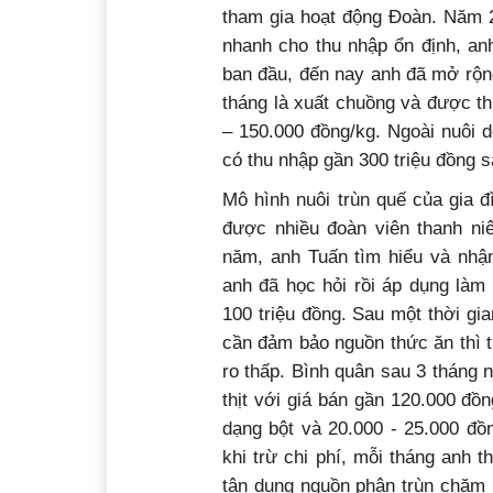
tham gia hoạt động Đoàn. Năm 2
nhanh cho thu nhập ổn định, 
ban đầu, đến nay anh đã mở rộn
tháng là xuất chuồng và được thư
– 150.000 đồng/kg. Ngoài nuôi 
có thu nhập gần 300 triệu đồng sa
Mô hình nuôi trùn quế của gia 
được nhiều đoàn viên thanh ni
năm, anh Tuấn tìm hiểu và nhậ
anh đã học hỏi rồi áp dụng làm 
100 triệu đồng. Sau một thời gia
cần đảm bảo nguồn thức ăn thì trù
ro thấp. Bình quân sau 3 tháng n
thịt với giá bán gần 120.000 đồ
dạng bột và 20.000 - 25.000 đồ
khi trừ chi phí, mỗi tháng anh t
tận dụng nguồn phân trùn chăm bó