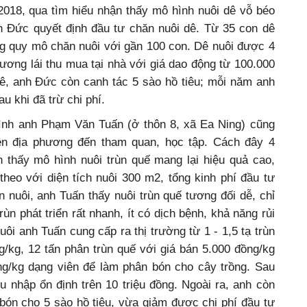
018, qua tìm hiểu nhận thấy mô hình nuôi dê vỗ béo
anh Đức quyết định đầu tư chăn nuôi dê. Từ 35 con dê
g quy mô chăn nuôi với gần 100 con. Dê nuôi được 4
ơng lái thu mua tại nhà với giá dao động từ 100.000
dê, anh Đức còn canh tác 5 sào hồ tiêu; mỗi năm anh
u khi đã trừ chi phí.
đình anh Phạm Văn Tuấn (ở thôn 8, xã Ea Ning) cũng
ên địa phương đến tham quan, học tập. Cách đây 4
n thấy mô hình nuôi trùn quế mang lại hiệu quả cao,
theo với diện tích nuôi 300 m2, tổng kinh phí đầu tư
n nuôi, anh Tuấn thấy nuôi trùn quế tương đối dễ, chỉ
n phát triển rất nhanh, ít có dịch bệnh, khả năng rủi
uôi anh Tuấn cung cấp ra thị trường từ 1 - 1,5 tạ trùn
ng/kg, 12 tấn phân trùn quế với giá bán 5.000 đồng/kg
ng/kg dạng viên để làm phân bón cho cây trồng. Sau
hu nhập ổn định trên 10 triệu đồng. Ngoài ra, anh còn
n cho 5 sào hồ tiêu, vừa giảm được chi phí đầu tư