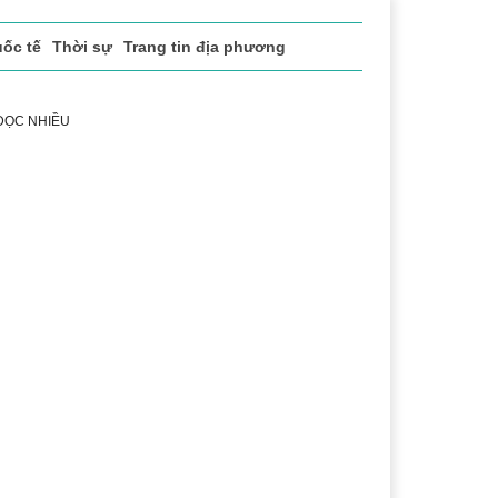
 SỐ
Quốc tế
Thời sự
Thứ 5, 6/8/2026, 19:17
 ĐỌC NHIỀU
 vụ
Thị trường
Du lịch