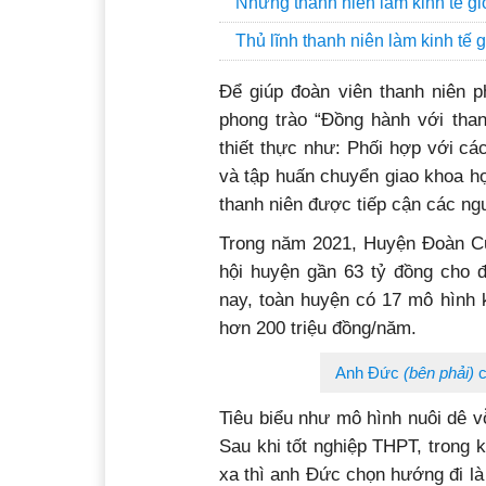
Những thanh niên làm kinh tế gi
Thủ lĩnh thanh niên làm kinh tế g
Để giúp đoàn viên thanh niên p
phong trào “Đồng hành với than
thiết thực như: Phối hợp với cá
và tập huấn chuyển giao khoa học
thanh niên được tiếp cận các ng
Trong năm 2021, Huyện Đoàn Cư
hội huyện gần 63 tỷ đồng cho đ
nay, toàn huyện có 17 mô hình k
hơn 200 triệu đồng/năm.
Anh Đức
(bên phải)
c
Tiêu biểu như mô hình nuôi dê v
Sau khi tốt nghiệp THPT, trong k
xa thì anh Đức chọn hướng đi là 