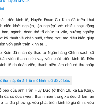
ỏi ở huyện M'Đrắk
iỏi
hát triển kinh tế, Huyện Đoàn Cư Kuin đã triển khai
h niên khởi nghiệp, lập nghiệp” với nhiều hoạt động
c ban, ngành, đoàn thể tổ chức tư vấn, hướng nghiệp
 kỹ thuật về chăn nuôi, trồng trọt; tạo điều kiện giúp
uồn vốn phát triển kinh tế…
 Kuin đã nhận ủy thác từ Ngân hàng Chính sách xã
oàn viên thanh niên vay vốn phát triển kinh tế. Đến
inh tế do đoàn viên, thanh niên làm chủ có thu nhập
ó thu nhập ổn định từ mô hình nuôi dê vỗ béo.
ỗ béo của anh Trần Huy Đức (ở thôn 19, xã Ea Ktur).
hi đa số đoàn viên, thanh niên trong xã đều đi làm ăn
ở lại địa phương, vừa phát triển kinh tế gia đình, vừa