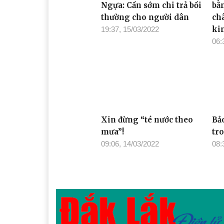
Dự án Hồ chứa nước Yên
Do
Ngựa: Cần sớm chi trả bồi
bằn
thường cho người dân
châ
ki
19:37, 15/03/2022
06:
Xin đừng “té nước theo
Bả
mưa”!
tr
09:06, 14/03/2022
08: