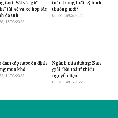
anh nghiệp vận tải
Làm sao để tiêu dùng an
g taxi: Vất vả “giữ
toàn trong thời kỳ bình
n” tài xế và xe hợp tác
thường mới?
nh doanh
06:28, 15/03/2022
38, 15/03/2022
o đảm cấp nước ổn định
Ngành mía đường: Nan
ong mùa khô
giải "bài toán" thiếu
nguyên liệu
32, 14/03/2022
08:31, 14/03/2022