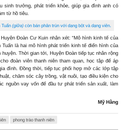
u sinh trưởng, phát triển khỏe, giúp gia đình anh có
ăm từ hồ tiêu.
n Tuấn
(giữa)
còn bán phân trùn với dạng bột và dạng viên.
 Huyện Đoàn Cư Kuin nhận xét: “Mô hình kinh tế của
uấn là hai mô hình phát triển kinh tế điển hình của
n huyện. Thời gian tới, Huyện Đoàn tiếp tục nhân rộng
cho đoàn viên thanh niên tham quan, học tập để áp
gia đình. Đồng thời, tiếp tục phối hợp mở các lớp tập
huật, chăm sóc cây trồng, vật nuôi, tạo điều kiện cho
ác nguồn vay vốn để đầu tư phát triển sản xuất, làm
Mỹ Hằng
iên
phong trào thanh niên