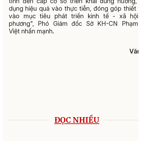
tỉnh đến cấp cơ sở triển khai đúng hướng,
dụng hiệu quả vào thực tiễn, đóng góp thiết 
vào mục tiêu phát triển kinh tế - xã hội
phương", Phó Giám đốc Sở KH-CN Phạm 
Việt nhấn mạnh.
Văn
ĐỌC NHIỀU