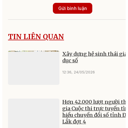
Gửi bình luận
TIN LIÊN QUAN
Xây dựng hệ sinh thái giá
dục số
12:36, 24/05/2026
Hơn 42.000 lượt người t
gia Cuộc thi trực tuyến tì
hiểu chuyển đổi số tỉnh Đ
Lắk đợt 4