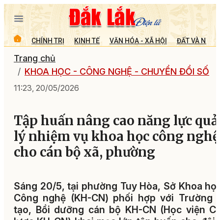
CHÍNH TRỊ
KINH TẾ
VĂN HÓA - XÃ HỘI
ĐẤT VÀ NGƯỜ
Trang chủ
KHOA HỌC - CÔNG NGHỆ - CHUYỂN ĐỔI SỐ
11:23, 20/05/2026
Tập huấn nâng cao năng lực quả
lý nhiệm vụ khoa học công nghệ
cho cán bộ xã, phường
Sáng 20/5, tại phường Tuy Hòa, Sở Khoa họ
Công nghệ (KH-CN) phối hợp với Trường 
tạo, Bồi dưỡng cán bộ KH-CN (Học viện C