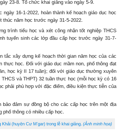
ngày 23-8. Tổ chức khai giảng vào ngày 5-9.
ớc ngày 16-1-2022, hoàn thành kế hoạch giáo dục học
ết thúc năm học trước ngày 31-5-2022.
g trình tiểu học và xét công nhận tốt nghiệp THCS
nh tuyển sinh các lớp đầu cấp học trước ngày 31-7-
n tắc xây dựng kế hoạch thời gian năm học của các
n thực học. Đối với giáo dục mầm non, phổ thông đạt
ần, học kỳ II 17 tuần); đối với giáo dục thường xuyên
ục THCS và THPT) 32 tuần thực học (mỗi học kỳ có 16
ọc phải phù hợp với đặc điểm, điều kiện thực tiễn của
n bảo đảm sự đồng bộ cho các cấp học trên một địa
g phổ thông có nhiều cấp học.
hải (huyện Cư M'gar) trong lễ khai giảng.
(Ảnh minh họa)