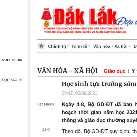
Chính trị
Kinh tế
Văn hóa - Xã hội
Đ
MULTIMEDIA
VĂN HÓA - XÃ HỘI
Giáo dục
Y 
ĐỌC BÁO IN
Học sinh tựu trường sớm
Zalo
09:47, 05/08/2021
Ngày 4-8, Bộ GD-ĐT đã ban 
Facebook
hoạch thời gian năm học 2021
thông và giáo dục thường xuy
Zalo
Theo đó, Bộ GD-ĐT quy định, th