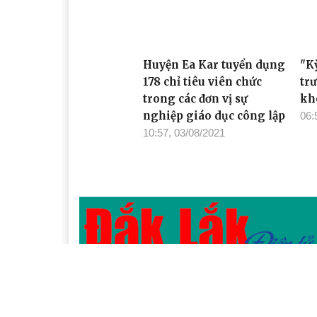
Huyện Ea Kar tuyển dụng
"K
178 chỉ tiêu viên chức
tr
trong các đơn vị sự
kh
nghiệp giáo dục công lập
06:
10:57, 03/08/2021
Cơ quan chủ quản: Tỉnh ủy Đắk Lắk
Giấy phép xuất bản số 31/GP-BTTTT ngày 21/01
Giám đốc: Đào Phạm Hoàng Quyên