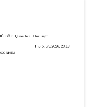
ĐỔI SỐ
Quốc tế
Thời sự
Thứ 5, 6/8/2026, 23:18
 ĐỌC NHIỀU
ể thao
Văn hóa