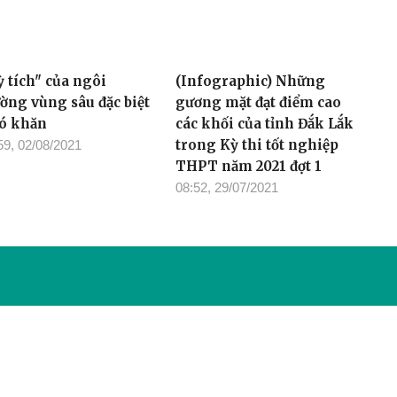
ỳ tích" của ngôi
(Infographic) Những
ường vùng sâu đặc biệt
gương mặt đạt điểm cao
ó khăn
các khối của tỉnh Đắk Lắk
trong Kỳ thi tốt nghiệp
59, 02/08/2021
THPT năm 2021 đợt 1
08:52, 29/07/2021
Tòa soạn: 23 Lê Duẩn, Phường
/2022 của Bộ TT-TT
Điện thoại: (0262) 3852383 - 38
toasoan.baodaklak@gmail.com
Ghi rõ nguồn “Báo Đắk Lắk Điện 