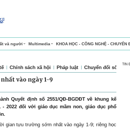
ất và người
Multimedia
KHOA HỌC - CÔNG NGHỆ - CHUYỂN 
TIN
tế
Chính sách xã hội
Pháp luật
Chuyển đổi số
Th
 nhất vào ngày 1-9
hành Quyết định số 2551/QĐ-BGDĐT về khung kế
 - 2022 đối với giáo dục mầm non, giáo dục phổ
ên.
ời gian tựu trường sớm nhất vào ngày 1-9; riêng học