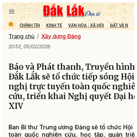
CHÍNH TRỊ
KINH TẾ
VĂN HÓA - XÃ HỘI
ĐẤT VÀ NGƯỜ
Trang chủ
Xây dựng Đảng
20:52, 05/02/2026
Báo và Phát thanh, Truyền hình
Đắk Lắk sẽ tổ chức tiếp sóng Hội
nghị trực tuyến toàn quốc nghiê
cứu, triển khai Nghị quyết Đại h
XIV
Ban Bí thư Trung ương Đảng sẽ tổ chức Hội 
toàn quốc nghiên cứu, học tập, quán triệ