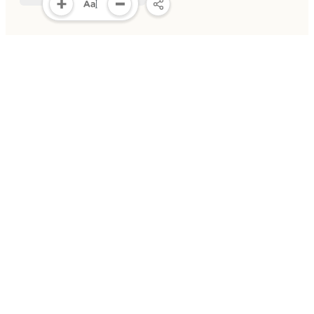
Vững bước dưới cờ Đảng
15:18, 02/02/2026
MULTIMEDIA
Multimedia
Video
Infographic
E-Magazine