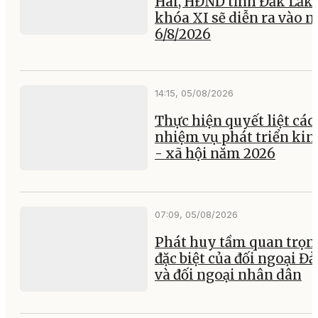
Hai, HĐND tỉnh Đắk Lắk
khóa XI sẽ diễn ra vào 
6/8/2026
14:15, 05/08/2026
Thực hiện quyết liệt các
nhiệm vụ phát triển kin
- xã hội năm 2026
07:09, 05/08/2026
Phát huy tầm quan trọn
đặc biệt của đối ngoại Đ
và đối ngoại nhân dân