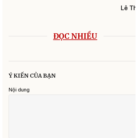
Lê Th
ĐỌC NHIỀU
Ý KIẾN CỦA BẠN
Nội dung