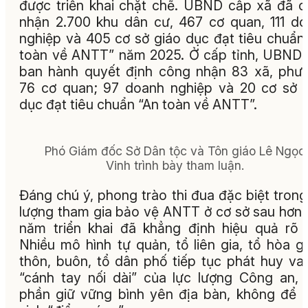
được triển khai chặt chẽ. UBND cấp xã đã 
nhận 2.700 khu dân cư, 467 cơ quan, 111 d
nghiệp và 405 cơ sở giáo dục đạt tiêu chuẩn
toàn về ANTT” năm 2025. Ở cấp tỉnh, UBND 
ban hành quyết định công nhận 83 xã, phư
76 cơ quan; 97 doanh nghiệp và 20 cơ sở 
dục đạt tiêu chuẩn “An toàn về ANTT”.
Phó Giám đốc Sở Dân tộc và Tôn giáo Lê Ngọc
Vinh trình bày tham luận.
Đáng chú ý, phong trào thi đua đặc biệt trong
lượng tham gia bảo vệ ANTT ở cơ sở sau hơn
năm triển khai đã khẳng định hiệu quả rõ 
Nhiều mô hình tự quản, tổ liên gia, tổ hòa gi
thôn, buôn, tổ dân phố tiếp tục phát huy vai
“cánh tay nối dài” của lực lượng Công an,
phần giữ vững bình yên địa bàn, không để 