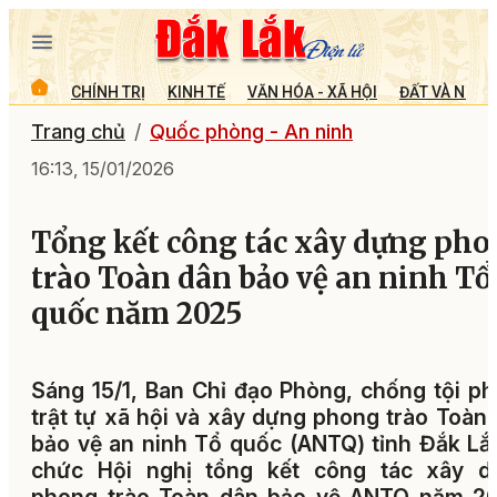
CHÍNH TRỊ
KINH TẾ
VĂN HÓA - XÃ HỘI
ĐẤT VÀ NGƯỜ
Trang chủ
Quốc phòng - An ninh
16:13, 15/01/2026
Tổng kết công tác xây dựng ph
trào Toàn dân bảo vệ an ninh Tổ
quốc năm 2025
Sáng 15/1, Ban Chỉ đạo Phòng, chống tội p
trật tự xã hội và xây dựng phong trào Toàn
bảo vệ an ninh Tổ quốc (ANTQ) tỉnh Đắk Lắ
chức Hội nghị tổng kết công tác xây d