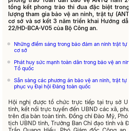
phong trào Toàn dân bảo vệ ANTQ năm 20
tổng kết phong trào thi đua đặc biệt trong
lượng tham gia bảo vệ an ninh, trật tự (ANT
cơ sở và sơ kết 3 năm triển khai Hướng dẫ
22/HD-BCA-V05 của Bộ Công an.
Những điểm sáng trong bảo đảm an ninh trật tự 
cơ sở
Phát huy sức mạnh toàn dân trong bảo vệ an nin
Tổ quốc
Sẵn sàng các phương án bảo vệ an ninh, trật tự
phục vụ Đại hội Đảng toàn quốc
Hội nghị được tổ chức trực tiếp tại trụ sở 
tỉnh, kết nối trực tuyến đến UBND các xã, ph
trên địa bàn toàn tỉnh. Đồng chí Đào Mỹ, Phó
tịch UBND tỉnh, Trưởng Ban Chỉ đạo tỉnh và Đạ
Trần Quang Hiếu, Phó Giám đốc Công an t