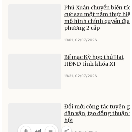
Phú Xuân chuyển biến tíc
cực sau một năm thực hiệ
mô hình chính quyền địa
phương 2 cấp
19:01, 02/07/2026
Bế mạc Kỳ họp thứ Hai,
HĐND tỉnh khóa XI
18:31, 02/07/2026
Đổi mới công tác tuyên gi
dân vận, tạo đồng thuận 
hội