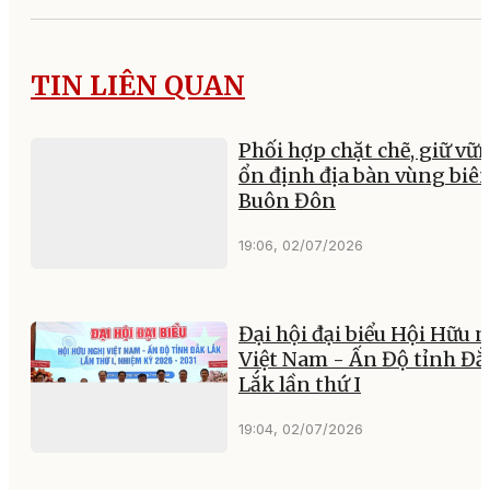
TIN LIÊN QUAN
Phối hợp chặt chẽ, giữ vữ
ổn định địa bàn vùng biê
Buôn Đôn
19:06, 02/07/2026
Đại hội đại biểu Hội Hữu 
Việt Nam - Ấn Độ tỉnh Đắ
Lắk lần thứ I
19:04, 02/07/2026