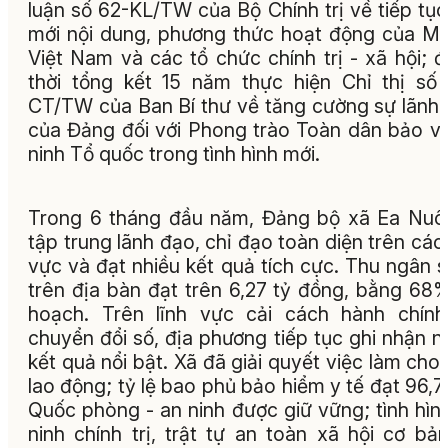
luận số 62-KL/TW của Bộ Chính trị về tiếp tục
mới nội dung, phương thức hoạt động của 
Việt Nam và các tổ chức chính trị - xã hội; 
thời tổng kết 15 năm thực hiện Chỉ thị số
CT/TW của Ban Bí thư về tăng cường sự lãnh
của Đảng đối với Phong trào Toàn dân bảo v
ninh Tổ quốc trong tình hình mới.
Trong 6 tháng đầu năm, Đảng bộ xã Ea Nuô
tập trung lãnh đạo, chỉ đạo toàn diện trên các 
vực và đạt nhiều kết quả tích cực. Thu ngân 
trên địa bàn đạt trên 6,27 tỷ đồng, bằng 68
hoạch. Trên lĩnh vực cải cách hành chín
chuyển đổi số, địa phương tiếp tục ghi nhận n
kết quả nổi bật. Xã đã giải quyết việc làm cho
lao động; tỷ lệ bao phủ bảo hiểm y tế đạt 96,
Quốc phòng - an ninh được giữ vững; tình hìn
ninh chính trị, trật tự an toàn xã hội cơ bả