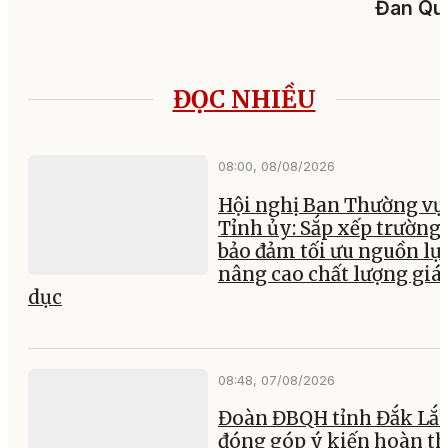
Đan Qu
ĐỌC NHIỀU
08:00, 08/08/2026
Hội nghị Ban Thường vụ
Tỉnh ủy: Sắp xếp trường 
bảo đảm tối ưu nguồn lực
nâng cao chất lượng giá
dục
08:48, 07/08/2026
Đoàn ĐBQH tỉnh Đắk Lắ
đóng góp ý kiến hoàn th