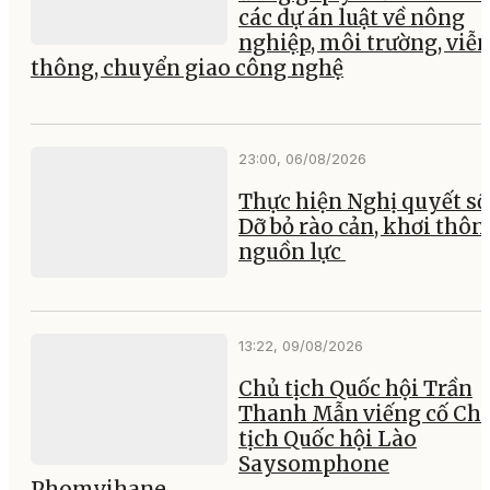
các dự án luật về nông
nghiệp, môi trường, viễ
thông, chuyển giao công nghệ
23:00, 06/08/2026
Thực hiện Nghị quyết số 
Dỡ bỏ rào cản, khơi thôn
nguồn lực
13:22, 09/08/2026
Chủ tịch Quốc hội Trần
Thanh Mẫn viếng cố Ch
tịch Quốc hội Lào
Saysomphone
Phomvihane