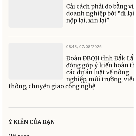
Cải cách phải đo bằng vi
doanh nghiệp bớt “đi lại,
nộp lại, xin lại”
08:48, 07/08/2026
Đoàn ĐBQH tỉnh Đắk Lắ
đóng góp ý kiến hoàn th
các dự án luật về nông
nghiệp, môi trường, viễ
thông, chuyển giao công nghệ
Ý KIẾN CỦA BẠN