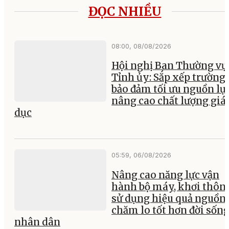
ĐỌC NHIỀU
08:00, 08/08/2026
Hội nghị Ban Thường vụ
Tỉnh ủy: Sắp xếp trường 
bảo đảm tối ưu nguồn lực
nâng cao chất lượng giá
dục
05:59, 06/08/2026
Nâng cao năng lực vận
hành bộ máy, khơi thông
sử dụng hiệu quả nguồn 
chăm lo tốt hơn đời sốn
nhân dân