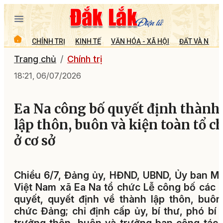
CHÍNH TRỊ
KINH TẾ
VĂN HÓA - XÃ HỘI
ĐẤT VÀ NGƯỜ
Trang chủ
Chính trị
18:21, 06/07/2026
Ea Na công bố quyết định thành
lập thôn, buôn và kiện toàn tổ c
ở cơ sở
Chiều 6/7, Đảng ủy, HĐND, UBND, Ủy ban 
Việt Nam xã Ea Na tổ chức Lễ công bố các 
quyết, quyết định về thành lập thôn, buôn
chức Đảng; chỉ định cấp ủy, bí thư, phó bí 