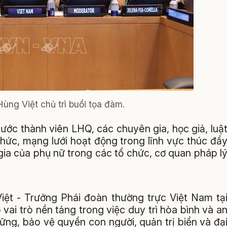
ùng Việt chủ trì buổi tọa đàm.
ớc thành viên LHQ, các chuyên gia, học giả, luậ
chức, mạng lưới hoạt động trong lĩnh vực thúc đẩ
gia của phụ nữ trong các tổ chức, cơ quan pháp l
iệt - Trưởng Phái đoàn thường trực Việt Nam tạ
ai trò nền tảng trong việc duy trì hòa bình và a
vững, bảo vệ quyền con người, quản trị biển và đạ