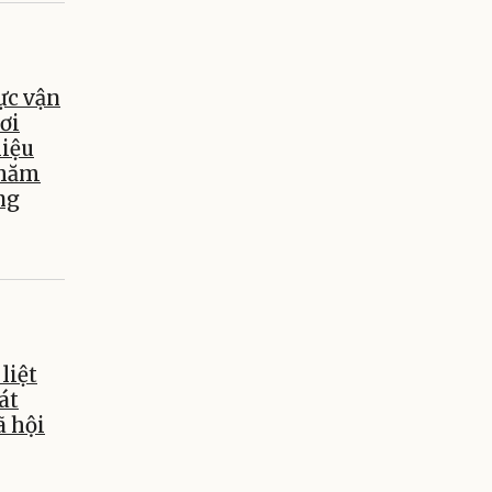
ực vận
ơi
hiệu
chăm
ng
liệt
át
ã hội