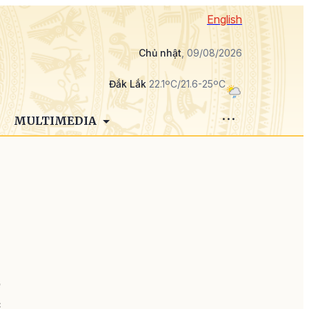
English
Chủ nhật
, 09/08/2026
Đắk Lắk
22.1ºC/21.6-25ºC
MULTIMEDIA
n
ự
c