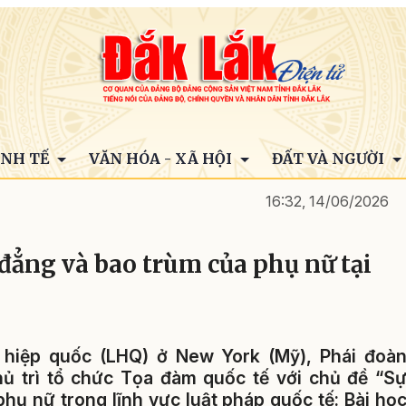
INH TẾ
VĂN HÓA - XÃ HỘI
ĐẤT VÀ NGƯỜI
16:32, 14/06/2026
đẳng và bao trùm của phụ nữ tại
ên hiệp quốc (LHQ) ở New York (Mỹ), Phái đoà
ủ trì tổ chức Tọa đàm quốc tế với chủ đề “S
hụ nữ trong lĩnh vực luật pháp quốc tế: Bài họ