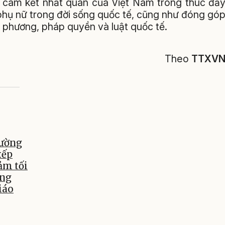
h cam kết nhất quán của Việt Nam trong thúc đẩ
 phụ nữ trong đời sống quốc tế, cũng như đóng gó
a phương, pháp quyền và luật quốc tế.
Theo
TTXV
hường
xếp
ảm tối
âng
iáo