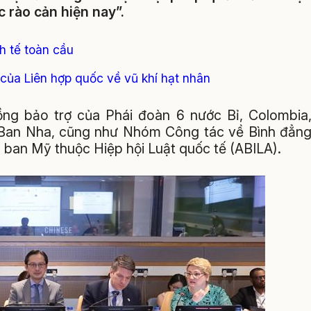
 rào cản hiện nay”.
h tế toàn cầu
 của Liên hợp quốc về vũ khí hạt nhân
đồng bảo trợ của Phái đoàn 6 nước Bỉ, Colombia
Ban Nha, cũng như Nhóm Công tác về Bình đẳn
n ban Mỹ thuộc Hiệp hội Luật quốc tế (ABILA).