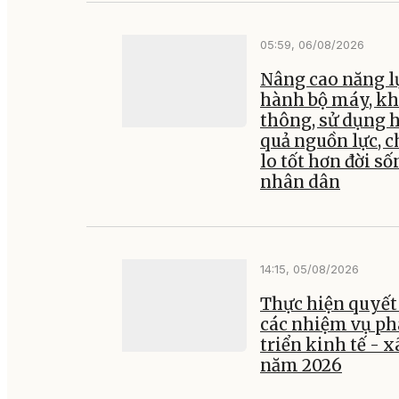
05:59, 06/08/2026
Nâng cao năng l
hành bộ máy, kh
thông, sử dụng 
quả nguồn lực, 
lo tốt hơn đời số
nhân dân
14:15, 05/08/2026
Thực hiện quyết 
các nhiệm vụ ph
triển kinh tế - x
năm 2026