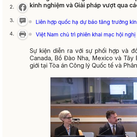
kinh nghiệm và Giải pháp vượt qua các
Liên hợp quốc hạ dự báo tăng trưởng kin
Việt Nam chủ trì phiên khai mạc hội nghị
Sự kiện diễn ra với sự phối hợp và 
Canada, Bồ Đào Nha, Mexico và Tây 
giới tại Tòa án Công lý Quốc tế và Phâ