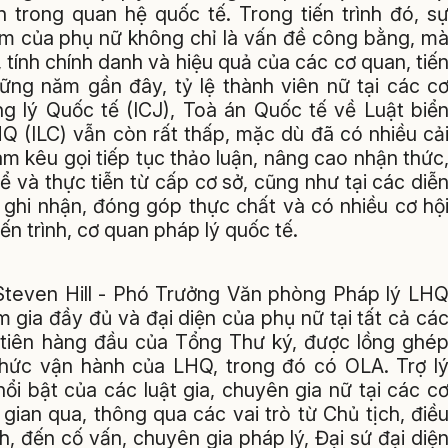
trong quan hệ quốc tế. Trong tiến trình đó, s
ùm của phụ nữ không chỉ là vấn đề công bằng, m
 tính chính danh và hiệu quả của các cơ quan, tiế
hững năm gần đây, tỷ lệ thành viên nữ tại các c
g lý Quốc tế (ICJ), Toà án Quốc tế về Luật biể
Q (ILC) vẫn còn rất thấp, mặc dù đã có nhiều cả
am kêu gọi tiếp tục thảo luận, nâng cao nhận thức
ể và thực tiễn từ cấp cơ sở, cũng như tại các diễ
 ghi nhận, đóng góp thực chất và có nhiều cơ hộ
iến trình, cơ quan pháp lý quốc tế.
 Steven Hill - Phó Trưởng Văn phòng Pháp lý LH
 gia đầy đủ và đại diện của phụ nữ tại tất cả cá
ưu tiên hàng đầu của Tổng Thư ký, được lồng ghé
 chức vận hành của LHQ, trong đó có OLA. Trợ l
i bật của các luật gia, chuyên gia nữ tại các c
 gian qua, thông qua các vai trò từ Chủ tịch, điề
h, đến cố vấn, chuyên gia pháp lý, Đại sứ đại diệ