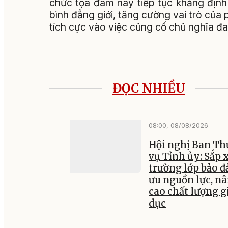
chức tọa đàm này tiếp tục khẳng địn
bình đẳng giới, tăng cường vai trò của
tích cực vào việc củng cố chủ nghĩa đ
ĐỌC NHIỀU
08:00, 08/08/2026
Hội nghị Ban T
vụ Tỉnh ủy: Sắp 
trường lớp bảo đ
ưu nguồn lực, n
cao chất lượng g
dục