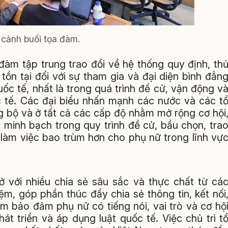
cảnh buối tọa đàm.
đàm tập trung trao đổi về hệ thống quy định, th
tồn tại đối với sự tham gia và đại diện bình đẳn
uốc tế, nhất là trong quá trình đề cử, vận động v
 tế. Các đại biểu nhấn mạnh các nước và các t
 bộ và ở tất cả các cấp độ nhằm mở rộng cơ hội
 minh bạch trong quy trình đề cử, bầu chọn, tra
làm việc bao trùm hơn cho phụ nữ trong lĩnh vự
ở với nhiều chia sẻ sâu sắc và thực chất từ cá
ệm, góp phần thúc đẩy chia sẻ thông tin, kết nối
 bảo đảm phụ nữ có tiếng nói, vai trò và cơ hộ
át triển và áp dụng luật quốc tế. Việc chủ trì t