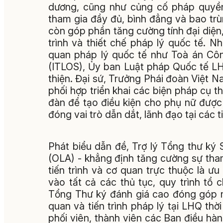
dương, cũng như củng cố pháp quyền 
tham gia đầy đủ, bình đẳng và bao tr
còn góp phần tăng cường tính đại diện,
trình và thiết chế pháp lý quốc tế. N
quan pháp lý quốc tế như Toà án Côn
(ITLOS), Ủy ban Luật pháp Quốc tế LH
thiện. Đại sứ, Trưởng Phái đoàn Việt N
phối hợp triển khai các biện pháp cụ th
đàn để tạo điều kiện cho phụ nữ được
đóng vai trò dẫn dắt, lãnh đạo tại các t
Phát biểu dẫn đề, Trợ lý Tổng thư ký
(OLA) - khẳng định tăng cường sự tham
tiến trình và cơ quan trực thuộc là 
vào tất cả các thủ tục, quy trình tổ
Tổng Thư ký đánh giá cao đóng góp nổ
quan và tiến trình pháp lý tại LHQ thời
phối viên, thành viên các Ban điều hàn