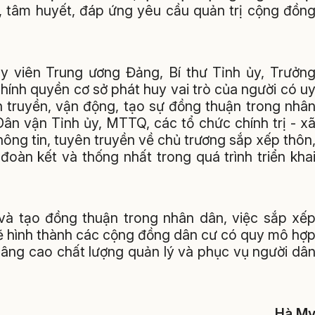
, tâm huyết, đáp ứng yêu cầu quản trị cộng đồn
y viên Trung ương Đảng, Bí thư Tỉnh ủy, Trưởn
ính quyền cơ sở phát huy vai trò của người có u
n truyền, vận động, tạo sự đồng thuận trong nhâ
ân vận Tỉnh ủy, MTTQ, các tổ chức chính trị - x
ông tin, tuyên truyền về chủ trương sắp xếp thôn
oàn kết và thống nhất trong quá trình triển kha
g và tạo đồng thuận trong nhân dân, việc sắp xế
sẽ hình thành các cộng đồng dân cư có quy mô hợ
nâng cao chất lượng quản lý và phục vụ người dâ
Hà M