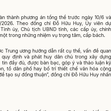
oàn thành phương án tổng thể trước ngày 10/6 v
6/2026. Theo đồng chí Đỗ Hữu Huy, Ủy viên d
Tỉnh ủy, Chủ tịch UBND tỉnh, các cấp ủy, chín
một trong những nhiệm vụ trọng tâm, cấp bách.
ược Trung ương hướng dẫn rất cụ thể, vấn đề qua
g quy định và phát huy dân chủ trong xây dựn
tin đầy đủ, được bàn bạc, góp ý và thảo luận k
ôn, tổ dân phố hay bố trí thiết chế văn hóa cộn
 để tạo sự đồng thuận”, đồng chí Đỗ Hữu Huy nhấ