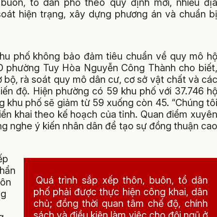
buôn, tổ dân phố theo quy định mới, nhiều đị
soát hiện trạng, xây dựng phương án và chuẩn b
khu phố không bảo đảm tiêu chuẩn về quy mô h
ND phường Tuy Hòa Nguyễn Công Thành cho biết
 bộ, rà soát quy mô dân cư, cơ sở vật chất và cá
 tiến độ. Hiện phường có 59 khu phố với 37.746 h
ng khu phố sẽ giảm từ 59 xuống còn 45. “Chúng tô
iển khai theo kế hoạch của tỉnh. Quan điểm xuyê
ắng nghe ý kiến nhân dân để tạo sự đồng thuận ca
ếp
khẩn
Quá trình sắp xếp thôn, buôn, tổ dân
uôn
phố phải được thực hiện công khai, dân
ng
chủ; đồng thời quan tâm chế độ, chính
sách và điều kiện làm việc cho đội ngũ ở
g