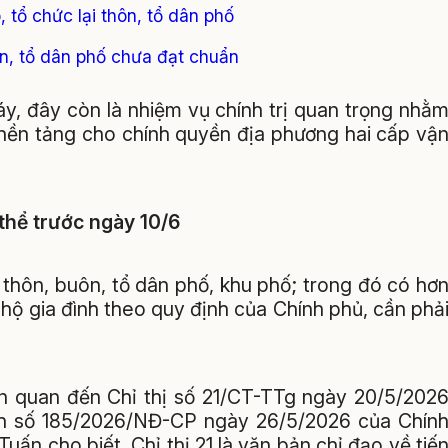
 tổ chức lại thôn, tổ dân phố
ôn, tổ dân phố chưa đạt chuẩn
y, đây còn là nhiệm vụ chính trị quan trọng nhằ
o nền tảng cho chính quyền địa phương hai cấp vậ
hể trước ngày 10/6
 thôn, buôn, tổ dân phố, khu phố; trong đó có hơ
ộ gia đình theo quy định của Chính phủ, cần phả
liên quan đến Chỉ thị số 21/CT-TTg ngày 20/5/202
nh số 185/2026/NĐ-CP ngày 26/5/2026 của Chín
ấn cho biết, Chỉ thị 21 là văn bản chỉ đạo về tiế