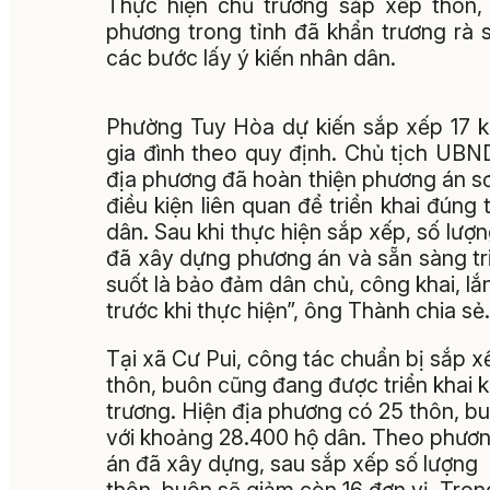
Thực hiện chủ trương sắp xếp thôn, 
phương trong tỉnh đã khẩn trương rà 
các bước lấy ý kiến nhân dân.
Phường Tuy Hòa dự kiến sắp xếp 17 
gia đình theo quy định. Chủ tịch UB
địa phương đã hoàn thiện phương án sơ
điều kiện liên quan để triển khai đúng
dân. Sau khi thực hiện sắp xếp, số lượ
đã xây dựng phương án và sẵn sàng tr
suốt là bảo đảm dân chủ, công khai, l
trước khi thực hiện”, ông Thành chia sẻ.
Tại xã Cư Pui, công tác chuẩn bị sắp x
thôn, buôn cũng đang được triển khai 
trương. Hiện địa phương có 25 thôn, b
với khoảng 28.400 hộ dân. Theo phươ
án đã xây dựng, sau sắp xếp số lượng
thôn, buôn sẽ giảm còn 16 đơn vị. Tron