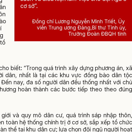
cơ sở”.
dân
uôn
bào
Đồng chí Lương Nguyễn Minh Triết, Ủy
viên Trung ương Đảng,Bí thư Tỉnh ủy,
í
Trưởng Đoàn ĐBQH tỉnh
ng
tổ
cho biết: “Trong quá trình xây dựng phương án, x
ời dân, nhất là tại các khu vực đồng bào dân tộ
 Đến nay, đa số người dân đều thống nhất với ch
 phương hoàn thành các bước tiếp theo theo đún
 giới và quy mô dân cư, quá trình sáp nhập thôn
n toàn hệ thống chính trị ở cơ sở, sắp xếp tổ chứ
n thể tại khu dân cư; lựa chọn đội ngũ người hoạ