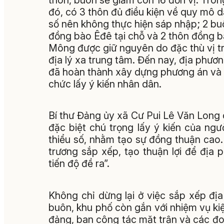
đó, có 3 thôn đủ điều kiện về quy mô 
số nên không thực hiện sáp nhập; 2 b
đồng bào Êđê tại chỗ và 2 thôn đồng 
Mông được giữ nguyên do đặc thù vị tr
địa lý xa trung tâm. Đến nay, địa phươ
đã hoàn thành xây dựng phương án và 
chức lấy ý kiến nhân dân.
Bí thư Đảng ủy xã Cư Pui Lê Văn Long 
đặc biệt chú trọng lấy ý kiến của ngư
thiểu số, nhằm tạo sự đồng thuận cao.
trương sắp xếp, tạo thuận lợi để địa
tiến độ đề ra”.
Không chỉ dừng lại ở việc sắp xếp địa
buôn, khu phố còn gắn với nhiệm vụ kiệ
đảng, ban công tác mặt trận và các đoà