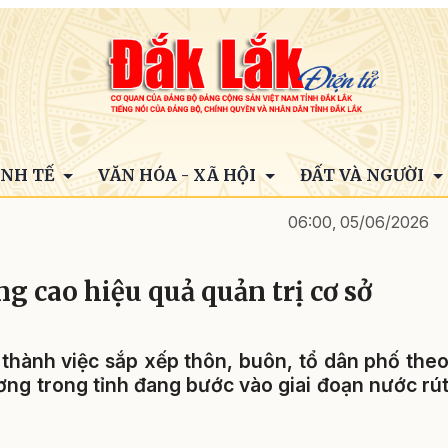
INH TẾ
VĂN HÓA - XÃ HỘI
ĐẤT VÀ NGƯỜI
06:00, 05/06/2026
g cao hiệu quả quản trị cơ sở
thành việc sắp xếp thôn, buôn, tổ dân phố the
ơng trong tỉnh đang bước vào giai đoạn nước rú